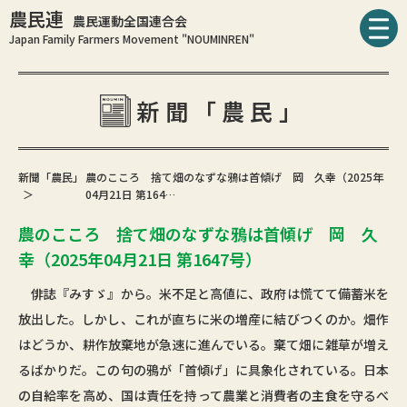
農民連
農民運動全国連合会
Japan Family Farmers Movement "NOUMINREN"
新聞「農民」
新聞「農民」
農のこころ 捨て畑のなずな鴉は首傾げ 岡 久幸（2025年
04月21日 第164…
農のこころ 捨て畑のなずな鴉は首傾げ 岡 久
幸（2025年04月21日 第1647号）
俳誌『みすゞ』から。米不足と高値に、政府は慌てて備蓄米を
放出した。しかし、これが直ちに米の増産に結びつくのか。畑作
はどうか、耕作放棄地が急速に進んでいる。棄て畑に雑草が増え
るばかりだ。この句の鴉が「首傾げ」に具象化されている。日本
の自給率を高め、国は責任を持って農業と消費者の主食を守るべ