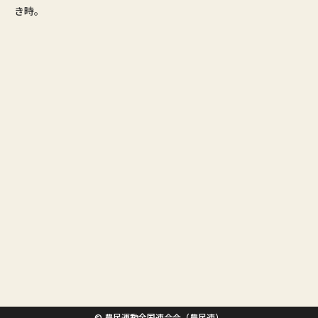
き時。
© 農民運動全国連合会（農民連）