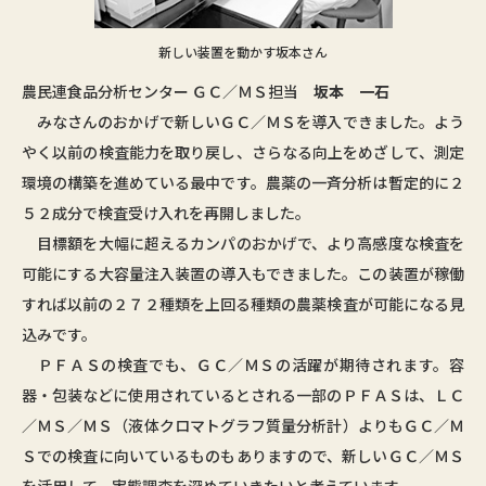
新しい装置を動かす坂本さん
農民連食品分析センター ＧＣ／ＭＳ担当
坂本 一石
みなさんのおかげで新しいＧＣ／ＭＳを導入できました。よう
やく以前の検査能力を取り戻し、さらなる向上をめざして、測定
環境の構築を進めている最中です。農薬の一斉分析は暫定的に２
５２成分で検査受け入れを再開しました。
目標額を大幅に超えるカンパのおかげで、より高感度な検査を
可能にする大容量注入装置の導入もできました。この装置が稼働
すれば以前の２７２種類を上回る種類の農薬検査が可能になる見
込みです。
ＰＦＡＳの検査でも、ＧＣ／ＭＳの活躍が期待されます。容
器・包装などに使用されているとされる一部のＰＦＡＳは、ＬＣ
／ＭＳ／ＭＳ（液体クロマトグラフ質量分析計）よりもＧＣ／Ｍ
Ｓでの検査に向いているものもありますので、新しいＧＣ／ＭＳ