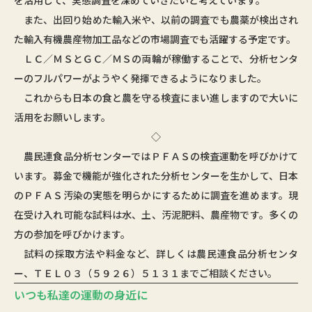
を活用して、実態調査を深めていきたいと考えています。
また、出回り始めた輸入米や、以前の調査でも農薬が検出され
た輸入有機農産物加工品などの市場調査でも活躍する予定です。
ＬＣ／ＭＳとＧＣ／ＭＳの両輪が稼働することで、分析センタ
ーのフルパワーがようやく発揮できるようになりました。
これからも日本の食と農を守る検査にまい進しますので大いに
活用をお願いします。
◇
農民連食品分析センターではＰＦＡＳの検査運動を呼びかけて
います。募金で機能が強化された分析センターを生かして、日本
のＰＦＡＳ汚染の実態を明らかにするために調査を進めます。現
在受け入れ可能な試料は水、土、汚泥肥料、農産物です。多くの
方の参加を呼びかけます。
試料の採取方法や料金など、詳しくは農民連食品分析センタ
ー、ＴＥＬ０３（５９２６）５１３１までご相談ください。
いつも私達の運動の身近に