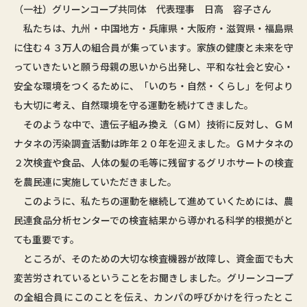
（一社）グリーンコープ共同体 代表理事 日高 容子さん
私たちは、九州・中国地方・兵庫県・大阪府・滋賀県・福島県
に住む４３万人の組合員が集っています。家族の健康と未来を守
っていきたいと願う母親の思いから出発し、平和な社会と安心・
安全な環境をつくるために、「いのち・自然・くらし」を何より
も大切に考え、自然環境を守る運動を続けてきました。
そのような中で、遺伝子組み換え（ＧＭ）技術に反対し、ＧＭ
ナタネの汚染調査活動は昨年２０年を迎えました。ＧＭナタネの
２次検査や食品、人体の髪の毛等に残留するグリホサートの検査
を農民連に実施していただきました。
このように、私たちの運動を継続して進めていくためには、農
民連食品分析センターでの検査結果から導かれる科学的根拠がと
ても重要です。
ところが、そのための大切な検査機器が故障し、資金面でも大
変苦労されているということをお聞きしました。グリーンコープ
の全組合員にこのことを伝え、カンパの呼びかけを行ったとこ