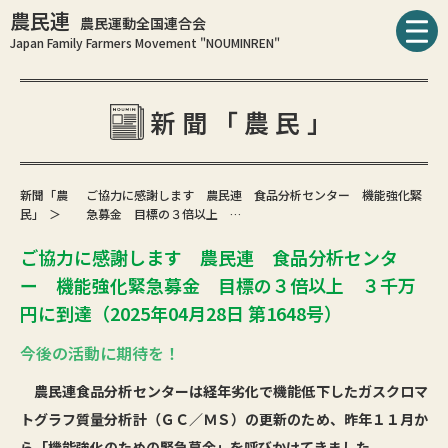
農民連
農民運動全国連合会
Japan Family Farmers Movement "NOUMINREN"
新聞「農民」
新聞「農
ご協力に感謝します 農民連 食品分析センター 機能強化緊
民」
急募金 目標の３倍以上 …
ご協力に感謝します 農民連 食品分析センタ
ー 機能強化緊急募金 目標の３倍以上 ３千万
円に到達（2025年04月28日 第1648号）
今後の活動に期待を！
農民連食品分析センターは経年劣化で機能低下したガスクロマ
トグラフ質量分析計（ＧＣ／ＭＳ）の更新のため、昨年１１月か
ら「機能強化のための緊急募金」を呼びかけてきました。