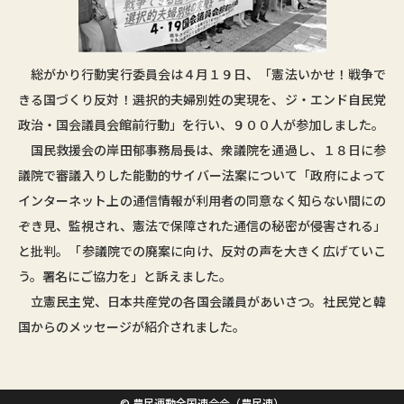
総がかり行動実行委員会は４月１９日、「憲法いかせ！戦争で
きる国づくり反対！選択的夫婦別姓の実現を、ジ・エンド自民党
政治・国会議員会館前行動」を行い、９００人が参加しました。
国民救援会の岸田郁事務局長は、衆議院を通過し、１８日に参
議院で審議入りした能動的サイバー法案について「政府によって
インターネット上の通信情報が利用者の同意なく知らない間にの
ぞき見、監視され、憲法で保障された通信の秘密が侵害される」
と批判。「参議院での廃案に向け、反対の声を大きく広げていこ
う。署名にご協力を」と訴えました。
立憲民主党、日本共産党の各国会議員があいさつ。社民党と韓
国からのメッセージが紹介されました。
© 農民運動全国連合会（農民連）