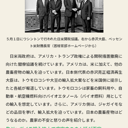
５月１日にワシントンで行われた日米関税協議。右から赤沢大臣、ベッセン
ト米財務長官（首相官邸ホームページから）
日米両政府は、アメリカ・トランプ政権による関税措置撤廃に
向けた閣僚協議を続けています。アメリカは、米に加えて、他の
農畜産物の輸入を迫っています。日本側代表の赤沢亮正経済再生
大臣は、トウモロコシや大豆の輸入拡大案などを米国側に提示し
たと各紙が報道しています。トウモロコシは家畜の飼料用や、自
動車・航空機燃料向けバイオエタノール（バイオ燃料）用として
の輸入を想定しています。さらに、アメリカ側は、ジャガイモな
どの品目を挙げ、輸入拡大を迫っています。日本の農畜産物はど
うなるのか。農家の不安と怒りの声を紹介します。