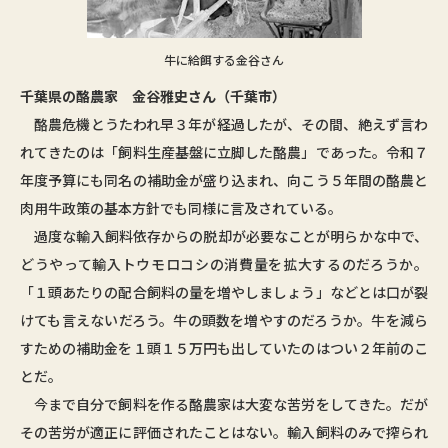
牛に給餌する金谷さん
千葉県の酪農家 金谷雅史さん（千葉市）
酪農危機とうたわれ早３年が経過したが、その間、絶えず言わ
れてきたのは「飼料生産基盤に立脚した酪農」であった。令和７
年度予算にも同名の補助金が盛り込まれ、向こう５年間の酪農と
肉用牛政策の基本方針でも同様に言及されている。
過度な輸入飼料依存からの脱却が必要なことが明らかな中で、
どうやって輸入トウモロコシの消費量を拡大するのだろうか。
「１頭あたりの配合飼料の量を増やしましょう」などとは口が裂
けても言えないだろう。牛の頭数を増やすのだろうか。牛を減ら
すための補助金を１頭１５万円も出していたのはつい２年前のこ
とだ。
今まで自分で飼料を作る酪農家は大変な苦労をしてきた。だが
その苦労が適正に評価されたことはない。輸入飼料のみで搾られ