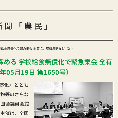
新聞「農民」
校給食無償化で緊急集会 全有協、有機農研など（2…
める 学校給食無償化で緊急集会 全有
05月19日 第1650号）
償化』ととも
産物等のさらな
、国会議員会館
。主催は、全国