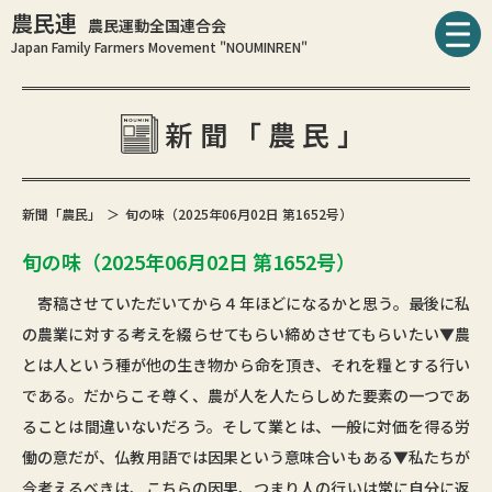
農民連
農民運動全国連合会
Japan Family Farmers Movement "NOUMINREN"
新聞「農民」
新聞「農民」
旬の味（2025年06月02日 第1652号）
旬の味（2025年06月02日 第1652号）
寄稿させていただいてから４年ほどになるかと思う。最後に私
の農業に対する考えを綴らせてもらい締めさせてもらいたい▼農
とは人という種が他の生き物から命を頂き、それを糧とする行い
である。だからこそ尊く、農が人を人たらしめた要素の一つであ
ることは間違いないだろう。そして業とは、一般に対価を得る労
働の意だが、仏教用語では因果という意味合いもある▼私たちが
今考えるべきは、こちらの因果、つまり人の行いは常に自分に返