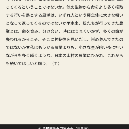
ってくるということではないか。他の生物から命をより多く搾取
する行いを是とする風潮は、いずれ人という種全体に大きな報い
となって返ってくるのではないか▼本来、私たちが行ってきた農
業とは、命を育み、分け合い、時にはうまくいかず、多くの命が
失われるからこそ、そこに神秘性を見いだし、崇め尊んできたの
ではないか▼私はもうかる農業よりも、小さな星が暗い夜に拙い
ながらも多く瞬くような、日本の山村の農業にひかれ、これから
も続いてほしいと願う。（Ｔ）
© 農民運動全国連合会（農民連）