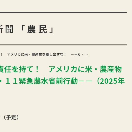
新聞「農民」
！ アメリカに米・農産物を差し出すな！ －－６・…
責任を持て！ アメリカに米・農産物
１１緊急農水省前行動－－（2025年
（予定）