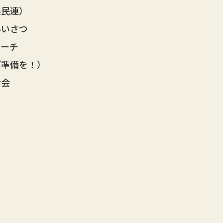
民連）
いさつ
ーチ
準備を！）
会