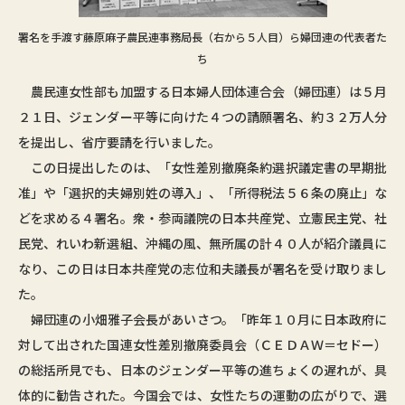
署名を手渡す藤原麻子農民連事務局長（右から５人目）ら婦団連の代表者た
ち
農民連女性部も加盟する日本婦人団体連合会（婦団連）は５月
２１日、ジェンダー平等に向けた４つの請願署名、約３２万人分
を提出し、省庁要請を行いました。
この日提出したのは、「女性差別撤廃条約選択議定書の早期批
准」や「選択的夫婦別姓の導入」、「所得税法５６条の廃止」な
どを求める４署名。衆・参両議院の日本共産党、立憲民主党、社
民党、れいわ新選組、沖縄の風、無所属の計４０人が紹介議員に
なり、この日は日本共産党の志位和夫議長が署名を受け取りまし
た。
婦団連の小畑雅子会長があいさつ。「昨年１０月に日本政府に
対して出された国連女性差別撤廃委員会（ＣＥＤＡＷ＝セドー）
の総括所見でも、日本のジェンダー平等の進ちょくの遅れが、具
体的に勧告された。今国会では、女性たちの運動の広がりで、選