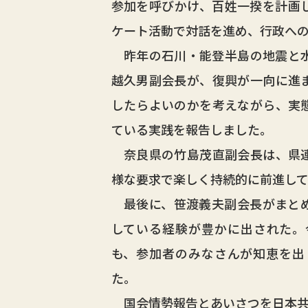
参加を呼びかけ、百姓一揆を計画
ケート活動で対話を進め、行政へ
昨年の石川・能登半島の地震と水
越久男副会長が、復興が一向に進
したらよいのかを考えながら、実
ている実践を報告しました。
奈良県の竹島茂直副会長は、県連
様な要求で楽しく持続的に前進し
最後に、笹渡義夫副会長がまとめ
している経験が豊かに出された。
も、参加者のみなさんが知恵を出
た。
国会情勢報告とあいさつを日本共