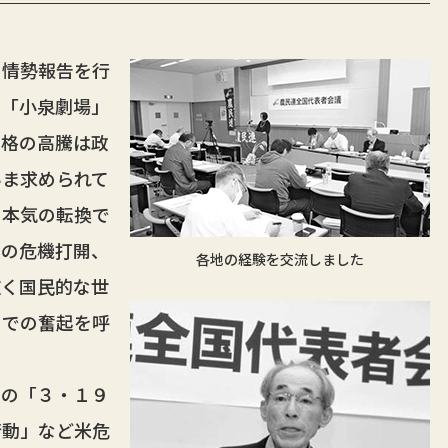
情勢報告を行
で「小泉劇場」
価格の高騰は政
いま求められて
の本気の転換で
農の危機打開、
各地の経験を交流しました
広く国民的な世
国での奮起を呼
の「３・１９
行動」など米危