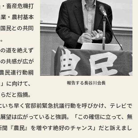
農・畜産危機打
農業・農村基本
と国民との共同
た。
の道を絶えず
への共感が広が
農民連行動綱
開」に向けて、
報告する長谷川会長
からだと指摘。
にいち早く官邸前緊急抗議行動を呼びかけ、テレビで
展望は広がっていると強調。「この確信に立って、無
新聞『農民』を増やす絶好のチャンス」だと訴えまし