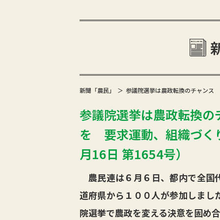
新聞「農民」
参議院選挙は農政転換のチャンス 
参議院選挙は農政転換の
を 要求運動、組織づくり
月16日 第1654号）
農民連は６月６日、都内で全国代
道府県から１００人が参加しまし
院選挙で農政を変える決意を固め