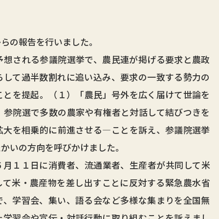
らの報告を行いました。
想される参議院選挙で、農民連が掲げる要求と農政
らして過半数割れに追い込み、要求の一致する勢力の
ことを提起。（１）「農民」号外を広く届けて世論を
）参院選で多数の農家や有権者と対話して結びつきを
拡大を相乗的に前進させる―ことを訴え、参議院選挙
たかいの方向を呼びかけました。
月１１日に消費者、流通業者、生産者が共同して米
して米・農産物を差し出すことに反対する緊急農水省
で、学習会、集い、語る会など多様な集まりを全国無
た学習会や宣伝・対話行動に取り組むことを訴えまし