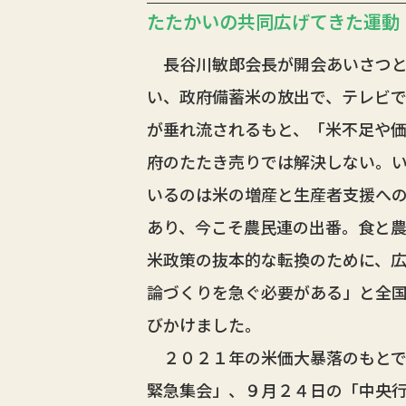
たたかいの共同広げてきた運動
長谷川敏郎会長が開会あいさつと
い、政府備蓄米の放出で、テレビ
が垂れ流されるもと、「米不足や
府のたたき売りでは解決しない。
いるのは米の増産と生産者支援へ
あり、今こそ農民連の出番。食と
米政策の抜本的な転換のために、
論づくりを急ぐ必要がある」と全
びかけました。
２０２１年の米価大暴落のもとで
緊急集会」、９月２４日の「中央