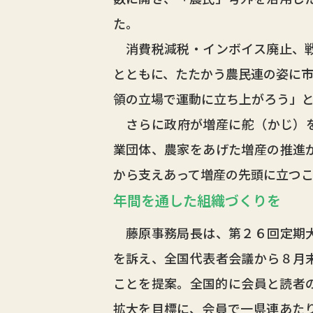
た。
消費税減税・インボイス廃止、戦
とともに、たたかう農民連の姿に市
領の立場で運動に立ち上がろう」
さらに政府が増産に舵（かじ）を
業団体、農家をあげた増産の推進
から支えあって増産の先頭に立つ
年間を通した組織づくりを
藤原事務局長は、第２６回定期大
を訴え、全国代表者会議から８月
ことを提案。全国的に会員と読者
拡大を目標に、会員で一県連あた