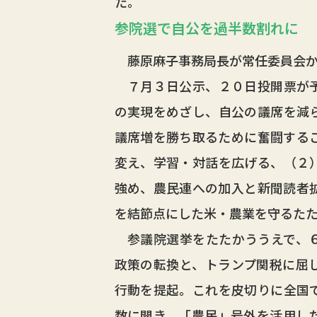
た。
参院選で自公を過半数割れに
藤原麻子事務局長が常任委員会か
７月３日公示、２０日投開票が予
の実現をめざし、自公の議席を減
議席増を勝ち取るために奮闘する
変え、学習・対話を広げる、（２
強め、農民連への加入と新聞読者
を結節点にした米・農業を守るた
参議院選挙をたたかううえで、６
政策の転換と、トランプ関税に屈
行動を提起。これを皮切りに全国
数に開き、「農民」号外を活用し