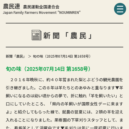
農民連
農民運動全国連合会
Japan Family Farmers Movement "NOUMINREN"
新聞「農民」
新聞「農民」
旬の味（2025年07月14日 第1658号）
旬の味（2025年07月14日 第1658号）
２０１６年晩秋に、約４０年営まれた梨とぶどうの観光農園を
引き継ぎました。この８年は羊たちとのあゆみと重なります▼羊
飼いになるのは幼い頃からの夢で、折に触れ「羊を飼いたい」と
口にしていたところ、「県内の羊飼いが国際女性デーに来ます
よ」と紹介してもらった縁で、就農の翌夏には、２頭の羊を迎え
入れることになりました。果樹園の下草刈りスタッフとして、ま
た、看板羊として活躍中です▼毛刈りは年に一度初夏に行いま