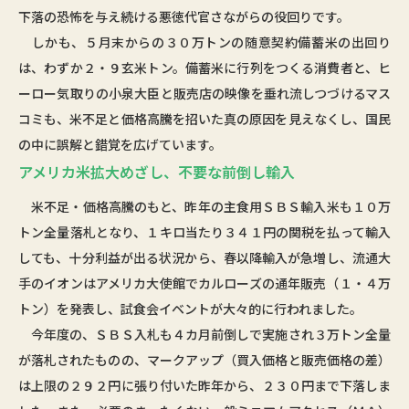
下落の恐怖を与え続ける悪徳代官さながらの役回りです。
しかも、５月末からの３０万トンの随意契約備蓄米の出回り
は、わずか２・９玄米トン。備蓄米に行列をつくる消費者と、ヒ
ーロー気取りの小泉大臣と販売店の映像を垂れ流しつづけるマス
コミも、米不足と価格高騰を招いた真の原因を見えなくし、国民
の中に誤解と錯覚を広げています。
アメリカ米拡大めざし、不要な前倒し輸入
米不足・価格高騰のもと、昨年の主食用ＳＢＳ輸入米も１０万
トン全量落札となり、１キロ当たり３４１円の関税を払って輸入
しても、十分利益が出る状況から、春以降輸入が急増し、流通大
手のイオンはアメリカ大使館でカルローズの通年販売（１・４万
トン）を発表し、試食会イベントが大々的に行われました。
今年度の、ＳＢＳ入札も４カ月前倒しで実施され３万トン全量
が落札されたものの、マークアップ（買入価格と販売価格の差）
は上限の２９２円に張り付いた昨年から、２３０円まで下落しま