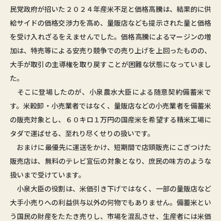
民党政府が招いた２０２４年産米不足と価格高騰は、結果的に供
給サイドの価格交渉力を高め、量販店なども提示された量と価格
を受け入れざるをえませんでした。価格高騰によるマージンの増
加は、特売等による安売り競争での売り上げを上回ったものの、
大手が取引の主導権を取り戻すことが困難な状態になっていまし
た。
そこに登場したのが、小泉農水大臣による随意契約備蓄米で
す。米穀卸・小売業者ではなく、量販店などの小売業者を備蓄米
の販売対象とし、６０キロ１万円の国産米を希望する精米工場に
タダで運ばせる、至れり尽くせりの扱いです。
おまけに最優先に運送をかけ、短期間で店頭販売にこぎつけた
販売店は、無料のテレビ宣伝の対象となり、庶民の味方のような
扱いまで受けています。
小泉大臣の役割は、米価引き下げではなく、一部の量販店など
大手小売りへの利益供与以外の何物でもありません。備蓄米とい
う国民の財産をたたき売りし、市場を混乱させ、生産者には米価