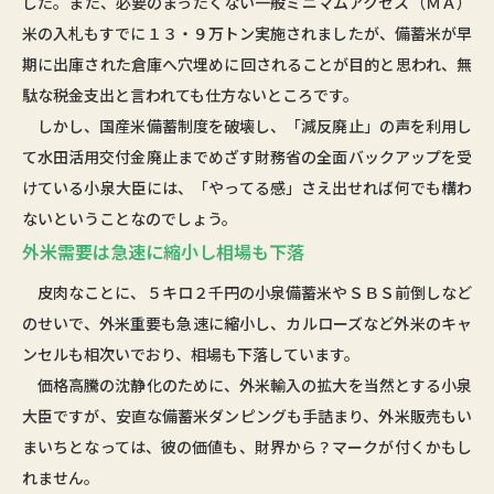
した。また、必要のまったくない一般ミニマムアクセス（ＭＡ）
米の入札もすでに１３・９万トン実施されましたが、備蓄米が早
期に出庫された倉庫へ穴埋めに回されることが目的と思われ、無
駄な税金支出と言われても仕方ないところです。
しかし、国産米備蓄制度を破壊し、「減反廃止」の声を利用し
て水田活用交付金廃止までめざす財務省の全面バックアップを受
けている小泉大臣には、「やってる感」さえ出せれば何でも構わ
ないということなのでしょう。
外米需要は急速に縮小し相場も下落
皮肉なことに、５キロ２千円の小泉備蓄米やＳＢＳ前倒しなど
のせいで、外米重要も急速に縮小し、カルローズなど外米のキャ
ンセルも相次いでおり、相場も下落しています。
価格高騰の沈静化のために、外米輸入の拡大を当然とする小泉
大臣ですが、安直な備蓄米ダンピングも手詰まり、外米販売もい
まいちとなっては、彼の価値も、財界から？マークが付くかもし
れません。