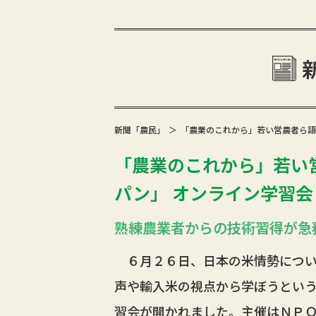
新聞「農民」
「農業のこれから」若い営農者ら語
「農業のこれから」若い
パン」 オンライン学習会（2
熟練農業者からの技術習得が急
６月２６日、日本の米情勢につい
声や輸入米の視点から学ぼうとい
習会が開かれました。主催はＮＰ