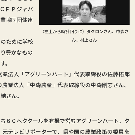
ＣＰＰジャパ
農業協同団体連
（左上から時計回りに）タクロンさん、中森さ
ん、村上さん
のために学校
より豊かなもの
す。
業法人「アグリーンハート」代表取締役の佐藤拓郎
の農業法人「中森農産」代表取締役の中森剛志さん、
上結さん。
ち６０ヘクタールを有機で営むアグリーンハート。タ
、元テレビリポーターで、県や国の農業政策の委員を