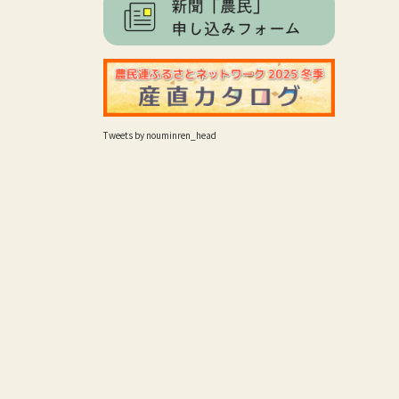
Tweets by nouminren_head