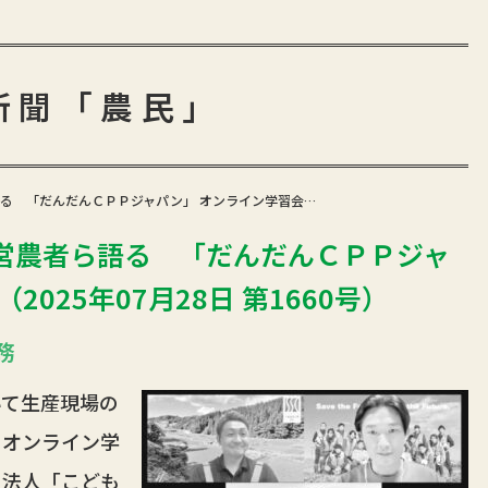
新聞「農民」
る 「だんだんＣＰＰジャパン」 オンライン学習会…
営農者ら語る 「だんだんＣＰＰジャ
025年07月28日 第1660号）
務
て生産現場の
うオンライン学
Ｏ法人「こども