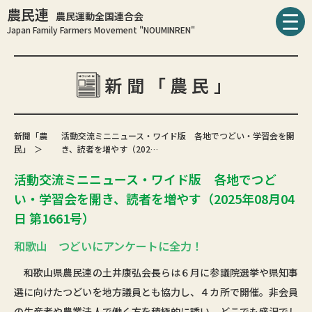
農民連
農民運動全国連合会
Japan Family Farmers Movement "NOUMINREN"
新聞「農民」
新聞「農
活動交流ミニニュース・ワイド版 各地でつどい・学習会を開
民」
き、読者を増やす（202…
活動交流ミニニュース・ワイド版 各地でつど
い・学習会を開き、読者を増やす（2025年08月04
日 第1661号）
和歌山 つどいにアンケートに全力！
和歌山県農民連の土井康弘会長らは６月に参議院選挙や県知事
選に向けたつどいを地方議員とも協力し、４カ所で開催。非会員
の生産者や農業法人で働く方を積極的に誘い、どこでも盛況でし