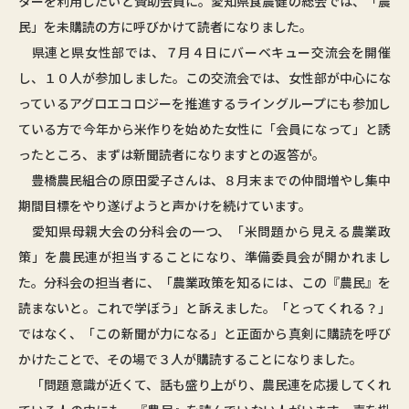
ターを利用したいと賛助会員に。愛知県食農健の総会では、「農
民」を未購読の方に呼びかけて読者になりました。
県連と県女性部では、７月４日にバーベキュー交流会を開催
し、１０人が参加しました。この交流会では、女性部が中心にな
っているアグロエコロジーを推進するライングループにも参加し
ている方で今年から米作りを始めた女性に「会員になって」と誘
ったところ、まずは新聞読者になりますとの返答が。
豊橋農民組合の原田愛子さんは、８月末までの仲間増やし集中
期間目標をやり遂げようと声かけを続けています。
愛知県母親大会の分科会の一つ、「米問題から見える農業政
策」を農民連が担当することになり、準備委員会が開かれまし
た。分科会の担当者に、「農業政策を知るには、この『農民』を
読まないと。これで学ぼう」と訴えました。「とってくれる？」
ではなく、「この新聞が力になる」と正面から真剣に購読を呼び
かけたことで、その場で３人が購読することになりました。
「問題意識が近くて、話も盛り上がり、農民連を応援してくれ