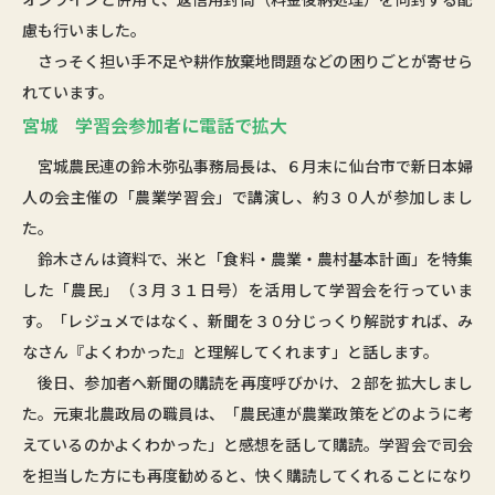
慮も行いました。
さっそく担い手不足や耕作放棄地問題などの困りごとが寄せら
れています。
宮城 学習会参加者に電話で拡大
宮城農民連の鈴木弥弘事務局長は、６月末に仙台市で新日本婦
人の会主催の「農業学習会」で講演し、約３０人が参加しまし
た。
鈴木さんは資料で、米と「食料・農業・農村基本計画」を特集
した「農民」（３月３１日号）を活用して学習会を行っていま
す。「レジュメではなく、新聞を３０分じっくり解説すれば、み
なさん『よくわかった』と理解してくれます」と話します。
後日、参加者へ新聞の購読を再度呼びかけ、２部を拡大しまし
た。元東北農政局の職員は、「農民連が農業政策をどのように考
えているのかよくわかった」と感想を話して購読。学習会で司会
を担当した方にも再度勧めると、快く購読してくれることになり