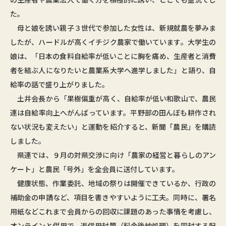
た。
母と娘を誘い親子３世代で参加した女性は、新規就農を夢みま
したが、ハードルが高くイチジク農家で働いています。大学生の
娘は、「日本の食料自給率が低いことに胸を痛め、生産者と消費
者を結ぶ人になりたいと農業系大学へ進学しました」と語り、自
給率の話で盛り上がりました。
土井会長から「果樹偏重が高く、自給率が低い和歌山で、農民
連は自給率向上へがんばっています。平野部の田んぼも耕作され
ない状況も変えたい」と運動を紹介すると、新聞「農民」を購読
しました。
県連では、９月の対県交渉に向け「農家の経営と暮らしのアン
ケート」と農民「号外」を全会員に送付しています。
健康状態、作業委託、地域の祭りは開催できているか、行政の
補助金の申請など、項目を書きやすいように工夫。同時に、署名
用紙などこれまで会員からの回収に課題のあった事情を考慮し、
オンラインと併用で、返信用封筒（料金後納処理）を同封する配