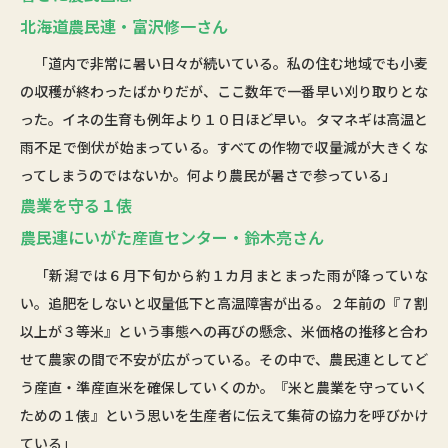
北海道農民連・富沢修一さん
「道内で非常に暑い日々が続いている。私の住む地域でも小麦
の収穫が終わったばかりだが、ここ数年で一番早い刈り取りとな
った。イネの生育も例年より１０日ほど早い。タマネギは高温と
雨不足で倒伏が始まっている。すべての作物で収量減が大きくな
ってしまうのではないか。何より農民が暑さで参っている」
農業を守る１俵
農民連にいがた産直センター・鈴木亮さん
「新潟では６月下旬から約１カ月まとまった雨が降っていな
い。追肥をしないと収量低下と高温障害が出る。２年前の『７割
以上が３等米』という事態への再びの懸念、米価格の推移と合わ
せて農家の間で不安が広がっている。その中で、農民連としてど
う産直・準産直米を確保していくのか。『米と農業を守っていく
ための１俵』という思いを生産者に伝えて集荷の協力を呼びかけ
ている」