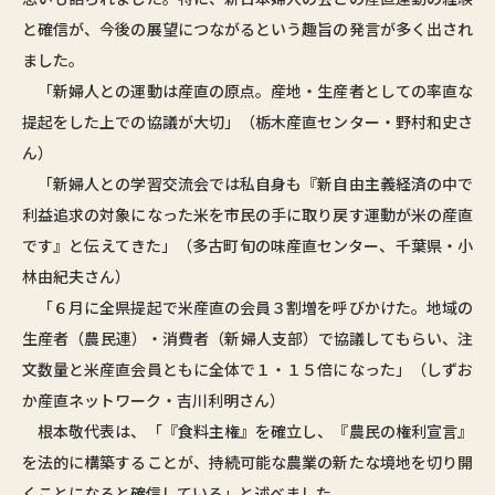
と確信が、今後の展望につながるという趣旨の発言が多く出され
ました。
「新婦人との運動は産直の原点。産地・生産者としての率直な
提起をした上での協議が大切」（栃木産直センター・野村和史さ
ん）
「新婦人との学習交流会では私自身も『新自由主義経済の中で
利益追求の対象になった米を市民の手に取り戻す運動が米の産直
です』と伝えてきた」（多古町旬の味産直センター、千葉県・小
林由紀夫さん）
「６月に全県提起で米産直の会員３割増を呼びかけた。地域の
生産者（農民連）・消費者（新婦人支部）で協議してもらい、注
文数量と米産直会員ともに全体で１・１５倍になった」（しずお
か産直ネットワーク・吉川利明さん）
根本敬代表は、「『食料主権』を確立し、『農民の権利宣言』
を法的に構築することが、持続可能な農業の新たな境地を切り開
くことになると確信している」と述べました。