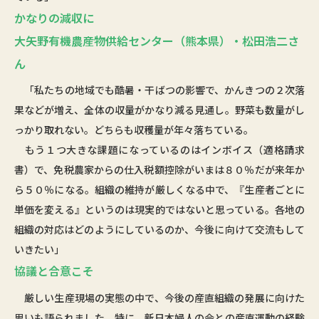
かなりの減収に
大矢野有機農産物供給センター（熊本県）・松田浩二さ
ん
「私たちの地域でも酷暑・干ばつの影響で、かんきつの２次落
果などが増え、全体の収量がかなり減る見通し。野菜も数量がし
っかり取れない。どちらも収穫量が年々落ちている。
もう１つ大きな課題になっているのはインボイス（適格請求
書）で、免税農家からの仕入税額控除がいまは８０％だが来年か
ら５０％になる。組織の維持が厳しくなる中で、『生産者ごとに
単価を変える』というのは現実的ではないと思っている。各地の
組織の対応はどのようにしているのか、今後に向けて交流もして
いきたい」
協議と合意こそ
厳しい生産現場の実態の中で、今後の産直組織の発展に向けた
思いも語られました。特に、新日本婦人の会との産直運動の経験