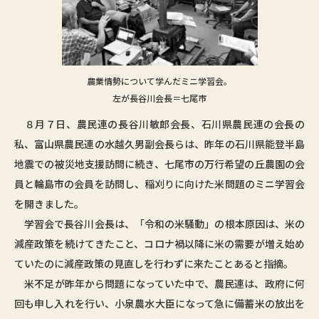
農業情勢について学んだミニ学習会。
左が長谷川会長＝七尾市
８月７日、農民連の長谷川敏郎会長、石川県農民連の会長の
私、富山県農民連の水越久男副会長らは、昨年の石川県能登半島
地震での被災地支援訪問に続き、七尾市の万行希望の丘農園の会
員と輪島市の会員を訪問し、稲刈りに向けた米問題のミニ学習会
を開きました。
学習会で長谷川会長は、「令和の米騒動」の根本原因は、米の
減産政策を続けてきたこと、コロナ禍以降に米の需要が増え始め
ていたのに減産政策の見直しを行わずに来たことあると指摘。
米不足が昨年から問題になっていた中で、農民連は、政府に何
回も申し入れを行い、小泉農水大臣になって急に備蓄米の放出を