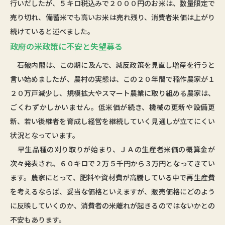
行いだしたが、５キロ税込みで２０００円のお米は、数量限定で
売り切れ、備蓄米でも高いお米は売れ残り、消費者米価は上がり
続けていると述べました。
政府の米政策に不安と失望募る
石破内閣は、この期に及んで、減反政策を見直し増産を行うと
言い始めましたが、農村の実態は、この２０年間で稲作農家が１
２０万戸減少し、規模拡大やスマート農業に取り組める農家は、
ごくわずかしかいません。低米価が続き、機械の更新や設備更
新、若い後継者を育成し経営を継続していく見通しが立てにくい
状況となっています。
早生品種の刈り取りが始まり、ＪＡの生産者米価の概算金が
次々発表され、６０キロで２万５千円から３万円となってきてい
ます。農家にとって、肥料や資材費が高騰している中で再生産費
を考えるならば、妥当な価格といえますが、販売価格にどのよう
に反映していくのか、消費者の米離れが起きるのではないかとの
不安もあります。