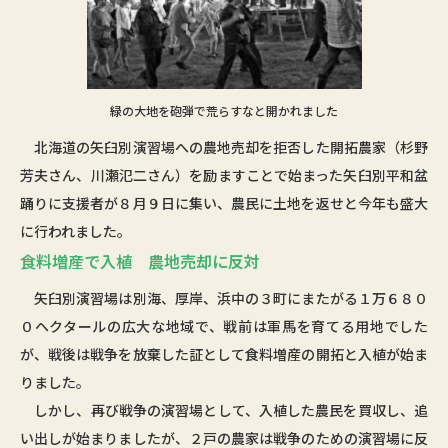
緑の大地を砲弾で荒らすなと開かれました
北海道の矢臼別演習場への農地売却を拒否した開拓農家（杉野
芳夫さん、川瀬氾二さん）を励ますことで始まった矢臼別平和盆
踊りに支援者が８月９日に集い、農民に土地を返せと今年も盛大
に行われました。
食料増産で入植 農地売却に反対
矢臼別演習場は別海、厚岸、浜中の３町にまたがる１万６８０
０ヘクタールの広大な地域で、戦前は軍馬を育てる用地でした
が、戦後は戦争を放棄した証として食料増産の開拓と入植が始ま
りました。
しかし、再び戦争の演習場として、入植した農民を買収し、追
い出しが始まりましたが、２戸の農家は戦争のための演習場に反