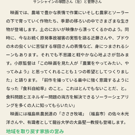
サンシャインの塚田さん（左）と菅野さん
映画では、農場で豊かな表情で作業にいそしむ農家とソーラー
の下で育っていく作物たち、季節の移ろいの中でさまざまな生き
物が登場します。土のにおいが映像から漂ってくるかのよう。同
時に、今なお続く原発事故被害の実態を語る近藤さんや、ブドウ
の木の虫くいに苦悩する塚田さんの表情など、身につまされるシ
ーンもあります。それでも不思議と軽やかな心地よさが包みま
す。小原監督は「この映画を見た人が『農業をやってみたい、や
ってみよう』と思ってくれることも１つの希望としてつくりまし
た」と語ります。「前作を撮っている最中に強く意識するように
なった『食料自給率』のこと。これはとんでもないことだ、と。
食料問題とエネルギー問題の両方を解決できるソーラーシェアリ
ングを多くの人に知ってもらいたい」
映画には福島県農民連の「ささき牧場」（福島市）の佐々木光
洋さんや、有識者として龍谷大学の大島堅一教授も登場します。
地域を取り戻す家族の営み