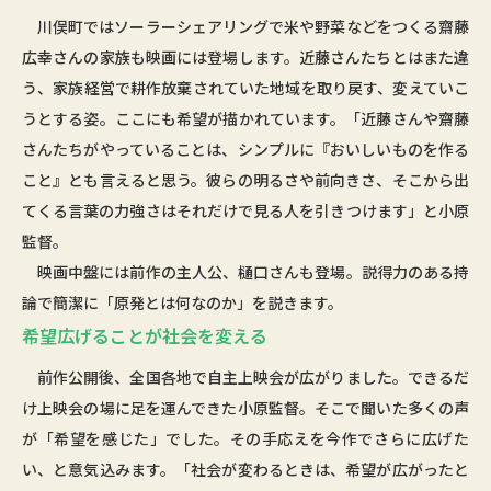
川俣町ではソーラーシェアリングで米や野菜などをつくる齋藤
広幸さんの家族も映画には登場します。近藤さんたちとはまた違
う、家族経営で耕作放棄されていた地域を取り戻す、変えていこ
うとする姿。ここにも希望が描かれています。「近藤さんや齋藤
さんたちがやっていることは、シンプルに『おいしいものを作る
こと』とも言えると思う。彼らの明るさや前向きさ、そこから出
てくる言葉の力強さはそれだけで見る人を引きつけます」と小原
監督。
映画中盤には前作の主人公、樋口さんも登場。説得力のある持
論で簡潔に「原発とは何なのか」を説きます。
希望広げることが社会を変える
前作公開後、全国各地で自主上映会が広がりました。できるだ
け上映会の場に足を運んできた小原監督。そこで聞いた多くの声
が「希望を感じた」でした。その手応えを今作でさらに広げた
い、と意気込みます。「社会が変わるときは、希望が広がったと