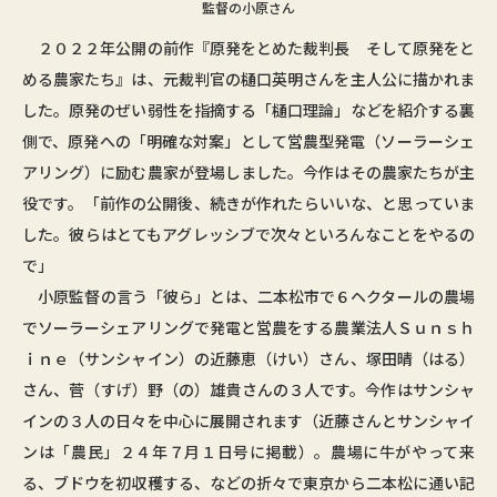
監督の小原さん
２０２２年公開の前作『原発をとめた裁判長 そして原発をと
める農家たち』は、元裁判官の樋口英明さんを主人公に描かれま
した。原発のぜい弱性を指摘する「樋口理論」などを紹介する裏
側で、原発への「明確な対案」として営農型発電（ソーラーシェ
アリング）に励む農家が登場しました。今作はその農家たちが主
役です。「前作の公開後、続きが作れたらいいな、と思っていま
した。彼らはとてもアグレッシブで次々といろんなことをやるの
で」
小原監督の言う「彼ら」とは、二本松市で６ヘクタールの農場
でソーラーシェアリングで発電と営農をする農業法人Ｓｕｎｓｈ
ｉｎｅ（サンシャイン）の近藤恵（けい）さん、塚田晴（はる）
さん、菅（すげ）野（の）雄貴さんの３人です。今作はサンシャ
インの３人の日々を中心に展開されます（近藤さんとサンシャイ
ンは「農民」２４年７月１日号に掲載）。農場に牛がやって来
る、ブドウを初収穫する、などの折々で東京から二本松に通い記