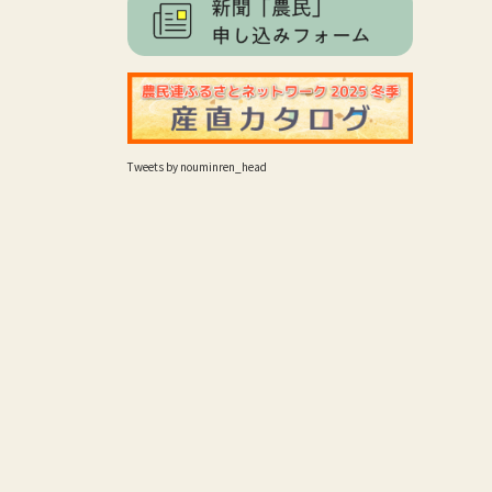
Tweets by nouminren_head