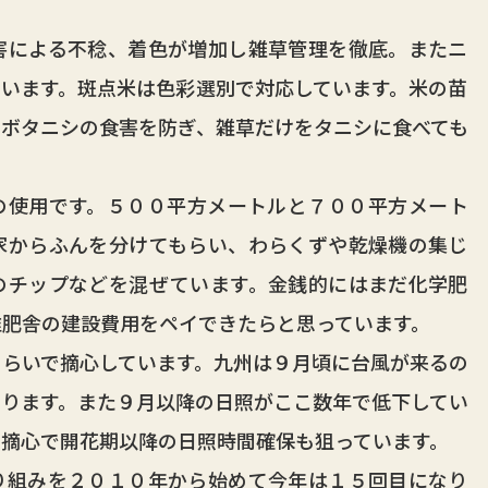
による不稔、着色が増加し雑草管理を徹底。またニ
います。斑点米は色彩選別で対応しています。米の苗
ボタニシの食害を防ぎ、雑草だけをタニシに食べても
使用です。５００平方メートルと７００平方メート
家からふんを分けてもらい、わらくずや乾燥機の集じ
のチップなどを混ぜています。金銭的にはまだ化学肥
堆肥舎の建設費用をペイできたらと思っています。
らいで摘心しています。九州は９月頃に台風が来るの
ります。また９月以降の日照がここ数年で低下してい
摘心で開花期以降の日照時間確保も狙っています。
組みを２０１０年から始めて今年は１５回目になり