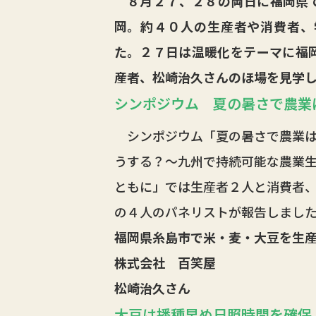
８月２７、２８の両日に福岡県で
岡。約４０人の生産者や消費者、
た。２７日は温暖化をテーマに福
産者、松崎治久さんのほ場を見学
シンポジウム 夏の暑さで農業
シンポジウム「夏の暑さで農業は
うする？～九州で持続可能な農業
ともに」では生産者２人と消費者
の４人のパネリストが報告しまし
福岡県糸島市で米・麦・大豆を生
株式会社 百笑屋
松崎治久さん
大豆は播種早め日照時間を確保