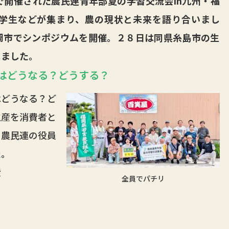
開催された農民連青年部夏の学習交流会in九州・福
学生などが集まり、農の現状と未来を語り合いまし
岡市でシンポジウムを開催。２８日は同県糸島市の生
しました。
はどうなる？どうする？
どうなる？ど
生産を消費者と
、農民連の役員
た。
産
全員でパチリ