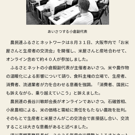
あいさつする小倉副代表
農民連ふるさとネットワークは８月３１日、大阪市内で「お米
屋さんと生産者の交流会」を開催し、米屋さんと産地合わせて、
オンライン含めて約４０人が参加しました。
ふるさとネットの小倉毅副代表が主催者あいさつ。米や農作物
の温暖化による影響について語り、食料主権の立場で、生産者、
消費者、流通業者が力を合わせる意義を強調。「消費者、国民に
も訴えながら、乗り越えていこう」と訴えました。
農民連の長谷川敏郎会長がオンラインであいさつ。石破首相、
小泉農相による、米の価格と需給に責任をもたない農政を批判。
そのもとで生産者と米屋さんがこの交流会で直接話し合い、交流
することは大きな意義があると述べました。
湯川喜朗事務局長が、２０２５年産の米情勢とふるさとネット