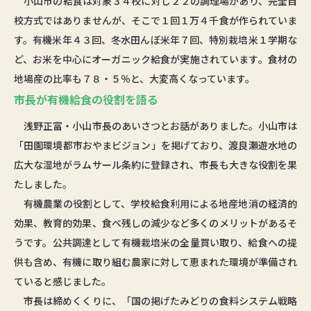
小山市の給食は対象３４校に対し２２の調理場があり、完全自
校方式ではありませんが、そこで１回１万４千食が作られていま
す。有機米年４３回、冬水田んぼ米年７回、特別栽培米１学期な
ど、お米を中心にオーガニック給食が実施されています。食材の
地場産の比率も７８・５％と、大変高くなっています。
市長が有機給食の役割を語る
浅野正富・小山市長のあいさつとお話がありました。小山市は
「田園環境都市おやまビジョン」を掲げており、渡良瀬遊水地の
広大な湿地がラムサール条約に登録され、市長も大きな役割を果
たしました。
有機農業の役割として、学校給食利用による地産地消の経済的
効果、教育的効果、食べ残しの減少など多くのメリットがあるそ
うです。公共調達として有機栽培米の全量買い取り、給食への提
供も含め、有機に取り組む農家に対して恵まれた環境が準備され
ていると感じました。
市長は締めくくりに、「国の掲げたみどりの食料システム戦略