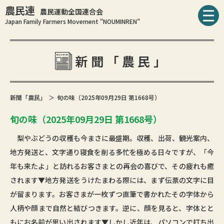
農民連
農民運動全国連合会
Japan Family Farmers Movement "NOUMINREN"
新聞「農民」
新聞「農民」
旬の味（2025年09月29日 第1668号）
旬の味（2025年09月29日 第1668号）
梨やぶどうの収穫も今まさに最盛期。収穫、出荷、観光案内、
地方発送と、文字通り寝食を削る多忙を極める日々ですが、「今
年も来たよ」と訪れるお客さまとの再会の喜びで、その疲れも癒
されます▼地方発送をうけたまわる際には、まず伝票の文字に目
が留まります。お客さまが一枚ずつ直筆で書かれたその字体から
人柄や顔まで自然と結びつきます。逆に、顔を見ると、字体とと
もにお名前が思い出されます▼しかし近年は、パソコンで打ち出