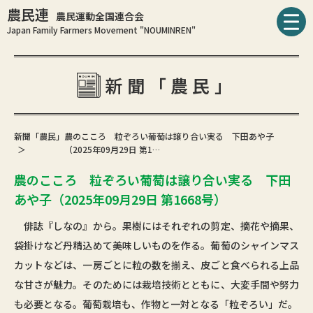
農民連
農民運動全国連合会
Japan Family Farmers Movement "NOUMINREN"
新聞「農民」
新聞「農民」
農のこころ 粒ぞろい葡萄は譲り合い実る 下田あや子
（2025年09月29日 第1…
農のこころ 粒ぞろい葡萄は譲り合い実る 下田
あや子（2025年09月29日 第1668号）
俳誌『しなの』から。果樹にはそれぞれの剪定、摘花や摘果、
袋掛けなど丹精込めて美味しいものを作る。葡萄のシャインマス
カットなどは、一房ごとに粒の数を揃え、皮ごと食べられる上品
な甘さが魅力。そのためには栽培技術とともに、大変手間や努力
も必要となる。葡萄栽培も、作物と一対となる「粒ぞろい」だ。