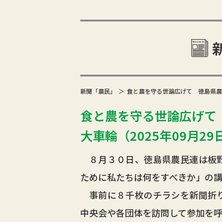
新聞「農民」
食と農を守る世論広げて 徳島県農民
食と農を守る世論広げて
大車輪（2025年09月29日
８月３０日、徳島県農民連は板野
ために私たちは何をすべきか」の
事前に８千枚のチラシを新聞折り
中央会や各団体を訪問して参加を