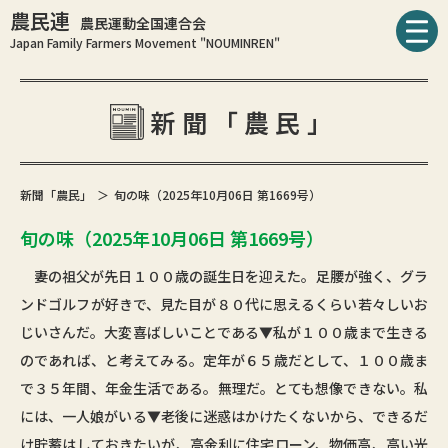
農民連
農民運動全国連合会
Japan Family Farmers Movement "NOUMINREN"
新聞「農民」
新聞「農民」
旬の味（2025年10月06日 第1669号）
旬の味（2025年10月06日 第1669号）
妻の祖父が先日１００歳の誕生日を迎えた。足腰が強く、グラ
ンドゴルフが好きで、見た目が８０代に思えるくらい若々しいお
じいさんだ。大変喜ばしいことである▼私が１００歳まで生きる
のであれば、と考えてみる。定年が６５歳だとして、１００歳ま
で３５年間、年金生活である。無理だ。とても想像できない。私
には、一人娘がいる▼老後に迷惑はかけたくないから、できるだ
け貯蓄はしておきたいが、高金利に住宅ローン、物価高、高い光