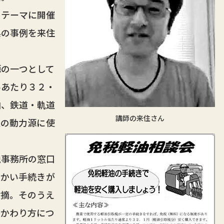
テーマに開催
県の事例を来住
の一つとして
ルあたり３２・
舶、鉄道・軌道
講師の来住さん
定の動力源に使
事務所の窓口
細かい手続きが
指摘。そのうえ
かかわり方につ