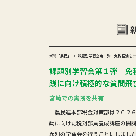
新聞「農民」
課題別学習会第１弾 免税軽油をテ
課題別学習会第１弾 免
践に向け積極的な質問飛び交
宮崎での実践を共有
農民連本部税金対策部は２０２６
動に向けた税対部員養成講座の開
題別の学習会を行うことにしまし