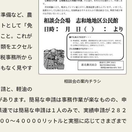
準備など、農
ントとして「免
うこと。これが
書類をエクセル
県税事務所から
いもなく見やす
相談会の案内チラシ
請と、軽油の
があります。簡易な申請は事務作業が楽なものの、申
県連では簡易な申請は１人のみで、実績申請が２８２
００～４００００リットルと実態に応じてさまざまで