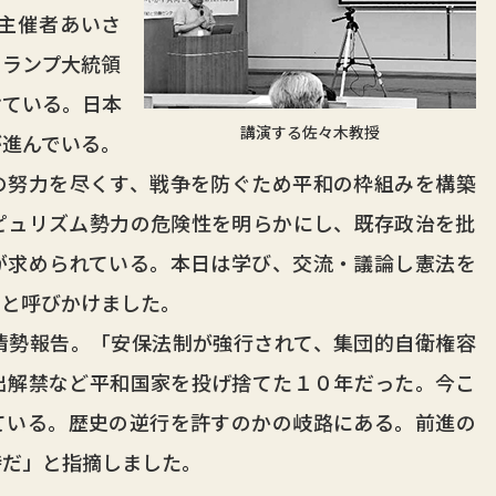
主催者あいさ
トランプ大統領
けている。日本
講演する佐々木教授
が進んでいる。
の努力を尽くす、戦争を防ぐため平和の枠組みを構築
ピュリズム勢力の危険性を明らかにし、既存政治を批
が求められている。本日は学び、交流・議論し憲法を
」と呼びかけました。
勢報告。「安保法制が強行されて、集団的自衛権容
出解禁など平和国家を投げ捨てた１０年だった。今こ
ている。歴史の逆行を許すのかの岐路にある。前進の
時だ」と指摘しました。