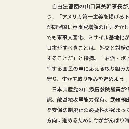
自由法曹団の山口真美幹事長が
つ。「アメリカ第一主義を掲げる
が同盟国に軍事費増額の圧力をか
でも軍事大国化、ミサイル基地化
日本がすべきことは、外交と対話
することだ」と指摘。「右派・ポ
判する国民の声に応える取り組み
守り、生かす取り組みを進めよう
日本共産党の山添拓参院議員が情
認、敵基地攻撃能力保有、武器輸
そ安保法制廃止の必要性が強まっ
方向に進めるために今ががんばり