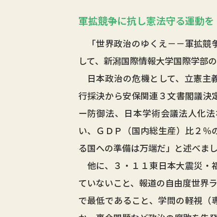
軍拡競争に抗し憲法守る運動を
「世界政治のゆくえ－－軍拡競争
して、新潟国際情報大学国際学部
日本政治の危機として、立憲主義
行採決から安保関連３文書閣議決
ー防御法、日本学術会議法人化法
い、ＧＤＰ（国内総生産）比２％
る国への準備は万端だ」と述べま
他に、３・１１東日本大震災・福
ていないこと、報道の自由度世界ラ
で最低であること、学問の軽視（