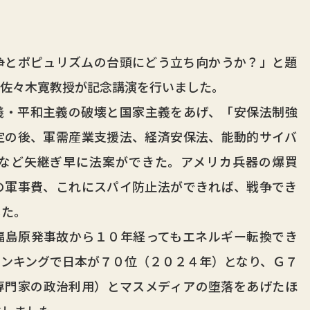
とポピュリズムの台頭にどう立ち向かうか？」と題
の佐々木寛教授が記念講演を行いました。
・平和主義の破壊と国家主義をあげ、「安保法制強
定の後、軍需産業支援法、経済安保法、能動的サイバ
など矢継ぎ早に法案ができた。アメリカ兵器の爆買
の軍事費、これにスパイ防止法ができれば、戦争でき
した。
島原発事故から１０年経ってもエネルギー転換でき
ンキングで日本が７０位（２０２４年）となり、Ｇ７
専門家の政治利用）とマスメディアの堕落をあげたほ