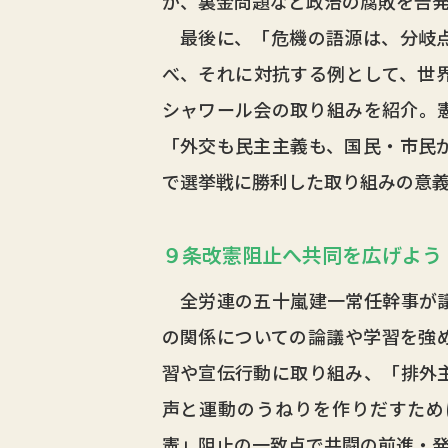
か、裏金問題など政治の腐敗を告
最後に、「危機の語源は、分岐点
べ、それに対抗する例として、世
シャワール会の取り組みを紹介。
「外交も民主主義も、国民・市民
で選挙戦に勝利した取り組みの意
９条改憲阻止へ共同を広げよう
全労連の五十嵐建一常任幹事が議
の関係についての論議や学習を強
習や宣伝行動に取り組み、「排外
声と運動のうねりを作りだすため
憲」阻止の一致点で共闘の前進・