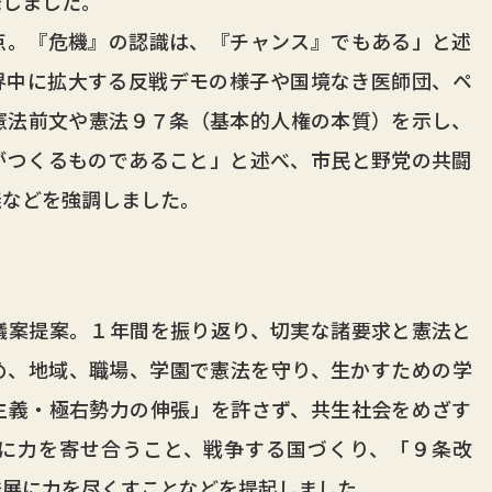
発しました。
。『危機』の認識は、『チャンス』でもある」と述
界中に拡大する反戦デモの様子や国境なき医師団、ペ
憲法前文や憲法９７条（基本的人権の本質）を示し、
がつくるものであること」と述べ、市民と野党の共闘
義などを強調しました。
案提案。１年間を振り返り、切実な諸要求と憲法と
め、地域、職場、学園で憲法を守り、生かすための学
主義・極右勢力の伸張」を許さず、共生社会をめざす
に力を寄せ合うこと、戦争する国づくり、「９条改
発展に力を尽くすことなどを提起しました。