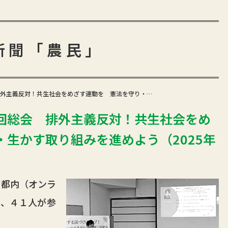
新聞「農民」
外主義反対！共生社会をめざす運動を 憲法を守り・…
回総会 排外主義反対！共生社会をめ
生かす取り組みを進めよう（2025年
都内（オンラ
き、４１人が参