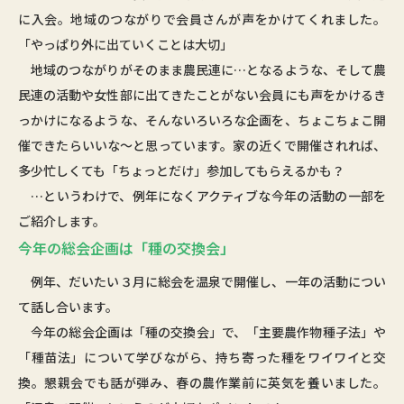
に入会。地域のつながりで会員さんが声をかけてくれました。
「やっぱり外に出ていくことは大切」
地域のつながりがそのまま農民連に…となるような、そして農
民連の活動や女性部に出てきたことがない会員にも声をかけるき
っかけになるような、そんないろいろな企画を、ちょこちょこ開
催できたらいいな～と思っています。家の近くで開催されれば、
多少忙しくても「ちょっとだけ」参加してもらえるかも？
…というわけで、例年になくアクティブな今年の活動の一部を
ご紹介します。
今年の総会企画は「種の交換会」
例年、だいたい３月に総会を温泉で開催し、一年の活動につい
て話し合います。
今年の総会企画は「種の交換会」で、「主要農作物種子法」や
「種苗法」について学びながら、持ち寄った種をワイワイと交
換。懇親会でも話が弾み、春の農作業前に英気を養いました。