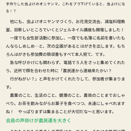
手作りした虫よけのオニヤンマ。これをブラ下げていると、虫よけにな
る！？
他にも、虫よけオニヤンマづくり、お花見交流会、減塩料理教
室、目新しいところでいくとジェルネイル講座も開催しました！
一度でも女性部活動に参加し、一度でも名簿に名前を書いたも
んならしめしめ…と、次の企画があるとはがきを出します。もち
ろんはがきも参加費の領収書もすべて本人宛て、です。
急な呼びかけにも関わらず、電話で５人をさっと集めてくれた
り、近所で顔を合わせた時に「農民連から連絡来たかい？
行がねがい？」と声をかけてくれたりして、参加者が集まりま
す。
農業のこと、生活のこと、健康のこと、農政のことまでおしゃ
べり。お茶を飲みながらお菓子を食べつつ、永遠にしゃべれます
ね！ やっぱりまずは集まることが大切だな～と思います。
会員の声掛けが農民連を大きく