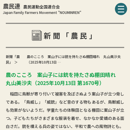
農民連
農民運動全国連合会
Japan Family Farmers Movement "NOUMINREN"
新聞「農民」
新聞「農
農のこころ 案山子には銃を持たさぬ棚田晴れ 丸山美沙夫
民」
（2025年10月13日 …
農のこころ 案山子には銃を持たさぬ棚田晴れ
丸山美沙夫（2025年10月13日 第1670号）
稲田に鳥獣が寄り付いて被害を及ぼさぬよう案山子が立つ脅し
である。「鳥威し」「威銃」など音のする物もあるが、鳥獣威し
も効果がないようだ。学童たちの体験田となる棚田に案山子が立
つ。子どもたちがさまざまな服装を着せ、なかなか愛嬌のある面
白さだ。銃を構える兵の姿ではない、平和で農への風物詩とも。