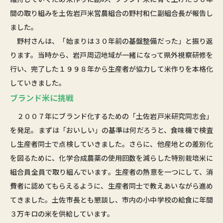
間の取り組みを土佐岩戸米営農組合の野村和仁副組合長が報告し
ました。
野村さんは、「始まりは３０年前の基盤整備だった」と振り返
ります。当時から、岩戸周辺地域が一緒になって県外視察研修を
行い、完了した１９９８年から生産者が協力して米作りを本格化
していきました。
ブランド米に挑戦
２００７年にブランド化するための「土佐岩戸米研究同志会」
を発足。まずは「おいしい」の基準は何だろうと、食味機で検査
し生産者同士で点検していきました。さらに、他産地との差別化
を図るために、化学合成農薬の使用回数を減らした特別栽培米に
組合員全員で取り組んでいます。生産者の熱意を一つにして、消
費者に認めてもらえるように、生産者同士で教えあいながら進め
てきました。土佐市長とも懇談し、市内の小中学校の給食に年間
３万キロの米を供給しています。