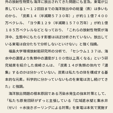
外の放射性物質も海洋に放出されてきた問題にも言及。東電が公
表している１～１２回目までの海洋放出中の総量（表）は多いも
のから、「炭素１４（半減期５７３０年）」が約１１億７４００
万ベクレル、「ヨウ素１２９（半減期１５７０万年）」が約１億
１８５万ベクレルなどとなっており、「これらの放射性物質が海
洋中、生態中にもたらす影響はほぼ分析されていない。放出して
いる東電は自分たちで分析しないといけない」と強く指摘。
福島大学環境放射能研究所の分析で、「セシウム１３７は、海
水中の濃度より魚類中の濃度が１００倍以上高くなる」という研
究結果を紹介した柴崎さんは、「炭素１４が魚類の体内で『濃
集』するのかは分かっていない。炭素は私たちの体を構成する基
本的な元素。科学的に分かっていないものを東電は流し続けてき
た」と強調。
海洋放出問題の根本原因である汚染水発生の抜本対策として、
「私たち原発団研がずっと主張している『広域遮水壁と集水井
（せい）＋水抜きボーリングによる対策』を東電は本気で実施す