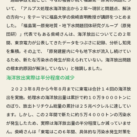
いて、「アルプス処理水海洋放出から２年～現状と問題点、解決
の方向～」をテーマに福島大学の柴崎直明教授が講師をつとめま
した。「福島第一原発地質・地下水問題団体研究グループ（原発
団研）」代表でもある柴崎さんは、海洋放出についてこの２年
間、東京電力が公表してきたデータをつぶさに記録、分析し知見
を集積。その上で、「原発建屋内に今も地下水が流入し続けてい
るため、新たな汚染水の発生が抑えられていない。海洋放出問題
の根本的原因が解決していない」と強調しました。
海洋放出実際は半分程度の減少
２０２３年８月から今年８月までに東電は合計１４回の海洋放
出を実施。処理水の海洋放出量は累計で約１０万９０００トンに
のぼり、放出トリチウム総量の累計は２５兆ベクレルに達してい
ます。しかし、この２年間で新たに約５万４０００トンの汚染水
が発生したため、実際は海洋放出量の半分程度しか減っていませ
ん。柴崎さんは「東電はこの６年間、具体的な汚染水発生対策を