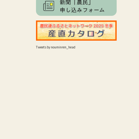
Tweets by nouminren_head