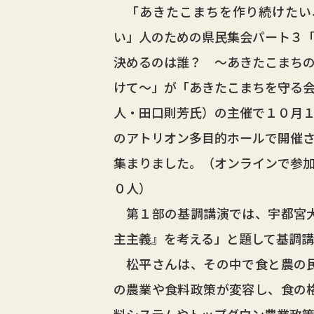
「あきたこまちを作り続けたい
い」人のための県民集会パート３
決めるのは誰？ ～あきたこまち
けて～」が「あきたこまちを守る
人・田口則芳氏）の主催で１０月
のアトリオン多目的ホールで開催
集まりました。（オンラインで参
０人）
第１部の基調講演では、宇都宮大
主主義』を考える」と題して基調
松平さんは、その中で食と農の民
の農業や食料政策が変容し、食の
料システムやトップダウン農業政策