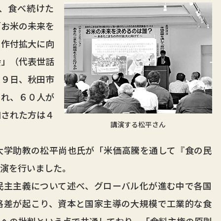
、食べ続けた
「お米の未来を
の作付拡大に向
会」（代表世話
１９日、秋田市
され、６０人が
加された方は４
講演する松平さん
学助教の松平尚也氏が「米価高騰を通して『食の民
講演を行いました。
主主義について述べ、グローバル化が進む中で各国
格差が起こり、資本と国家主導の大規模で工業的な食
への批判という点で共通しており、「食料主権の原則