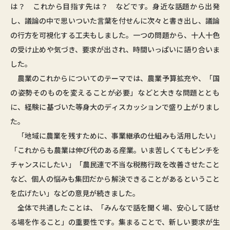
は？ これから目指す先は？ などです。身近な話題から出発
し、議論の中で思いついた言葉を付せんに次々と書き出し、議論
の行方を可視化する工夫もしました。一つの問題から、十人十色
の受け止めや気づき、要求が出され、時間いっぱいに語り合いま
した。
農業のこれからについてのテーマでは、農業予算拡充や、「国
の姿勢そのものを変えることが必要」などと大きな問題ととも
に、経験に基づいた等身大のディスカッションで盛り上がりまし
た。
「地域に農業を残すために、事業継承の仕組みも活用したい」
「これからも農業は伸び代のある産業。いま苦しくてもピンチを
チャンスにしたい」「農民連で不当な税務行政を改善させたこと
など、個人の悩みも集団だから解決できることがあるということ
を広げたい」などの意見が続きました。
全体で共通したことは、「みんなで話を聞く場、安心して話せ
る場を作ること」の重要性です。集まることで、新しい要求が生