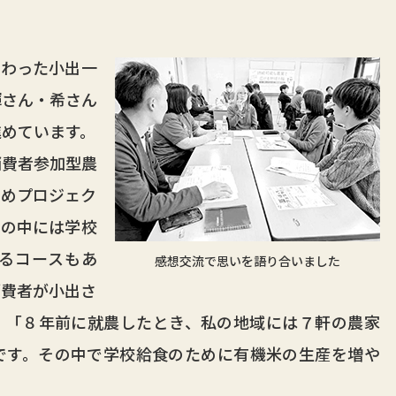
わった小出一
輝さん・希さん
進めています。
費者参加型農
まめプロジェク
その中には学校
るコースもあ
感想交流で思いを語り合いました
消費者が小出さ
。「８年前に就農したとき、私の地域には７軒の農家
です。その中で学校給食のために有機米の生産を増や