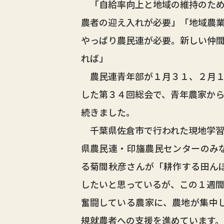
「自給率向上と地域の維持のため
農者の迎え入れが必要」「地域農
やっぱり農民連が必要。新しい仲
れば」
農民連青年部が１月３１、２月１
した第３４回総会で、青年農家か
続きました。
千葉県佐倉市で行われた現地学習
県農民連・印旛農民センターのみ
る菊間秋彦さんが「耕作する田ん
したいと思っているが、この１週間
奮闘している農家に、農地が集中
規就農者への支援を進めています。