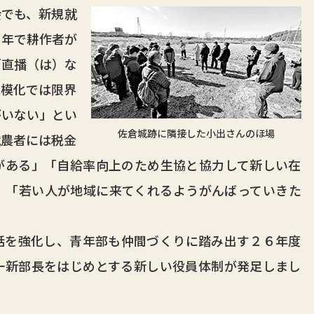
でも、新規就
０年で耕作者が
「直播（は）な
規模化では限界
がいない」とい
佐倉城跡に隣接した小出さんのほ場
就農者には税金
がある」「自給率向上のため生協と協力して新しい在
」「若い人が地域に来てくれるようがんばっていきた
を強化し、青年部も仲間づくりに踏み出す２６年度
一新部長をはじめとする新しい役員体制が発足しまし