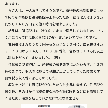
あります。
Ａさんは、一人暮らしで６０歳です。所得税の税制改正によっ
て給与所得控除と基礎控除が上がったため、給与収入は１０３万
円から１６０万円まで働く時間を増やしました。
結果は、所得税は０（ゼロ）のままで満足していました。でも
７月になって住民税と国保税の納付書が届いてびっくりです。
住民税は１万０５００円から５万７５００円に、国保税は４万
９１７０円から１４万０００８円に増え、合わせて１３万円以上
も跳ね上がってしまいました。（表）
住民税の基礎控除は、所得税の税制改正にかかわらず、４３万
円のままで、収入増に応じて税額が上がってしまった結果です。
国保税も収入増によるものでした。
収入を上げても所得税がゼロだからと安易に考えず、住民税や
国保税、そのほか住民税の非課税や介護保険料などにも影響して
くるため、注意を払っていかなければなりません。