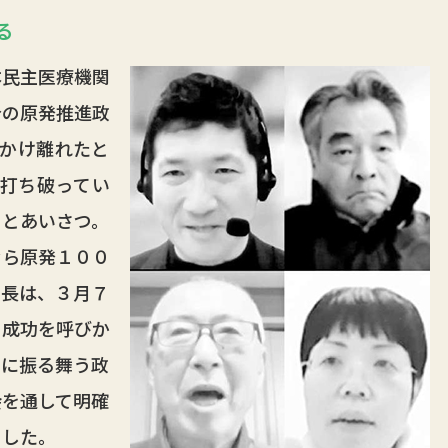
る
民主医療機関
今の原発推進政
とかけ離れたと
を打ち破ってい
」とあいさつ。
なら原発１００
局長は、３月７
の成功を呼びか
うに振る舞う政
会を通して明確
ました。