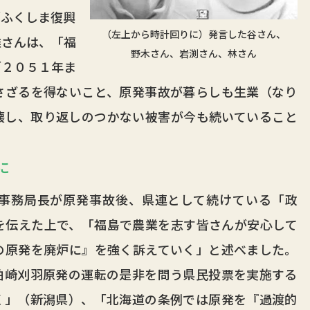
ふくしま復興
（左上から時計回りに）発言した谷さん、
雄さんは、「福
野木さん、岩渕さん、林さん
「２０５１年ま
さざるを得ないこと、原発事故が暮らしも生業（なり
壊し、取り返しのつかない被害が今も続いていること
に
事務局長が原発事故後、県連として続けている「政
を伝えた上で、「福島で農業を志す皆さんが安心して
の原発を廃炉に』を強く訴えていく」と述べました。
柏崎刈羽原発の運転の是非を問う県民投票を実施する
く」（新潟県）、「北海道の条例では原発を『過渡的