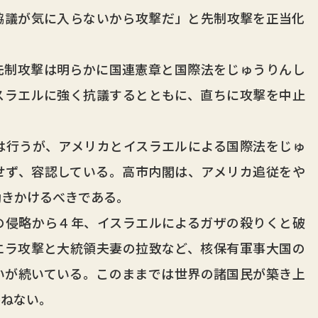
協議が気に入らないから攻撃だ」と先制攻撃を正当化
制攻撃は明らかに国連憲章と国際法をじゅうりんし
スラエルに強く抗議するとともに、直ちに攻撃を中止
行うが、アメリカとイスラエルによる国際法をじゅ
せず、容認している。高市内閣は、アメリカ追従をや
働きかけるべきである。
侵略から４年、イスラエルによるガザの殺りくと破
エラ攻撃と大統領夫妻の拉致など、核保有軍事大国の
いが続いている。このままでは世界の諸国民が築き上
かねない。