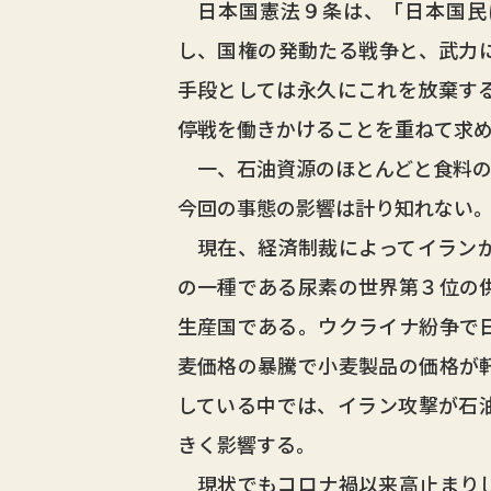
日本国憲法９条は、「日本国民
し、国権の発動たる戦争と、武力
手段としては永久にこれを放棄す
停戦を働きかけることを重ねて求
一、石油資源のほとんどと食料の
今回の事態の影響は計り知れない
現在、経済制裁によってイランか
の一種である尿素の世界第３位の
生産国である。ウクライナ紛争で
麦価格の暴騰で小麦製品の価格が
している中では、イラン攻撃が石
きく影響する。
現状でもコロナ禍以来高止まりし