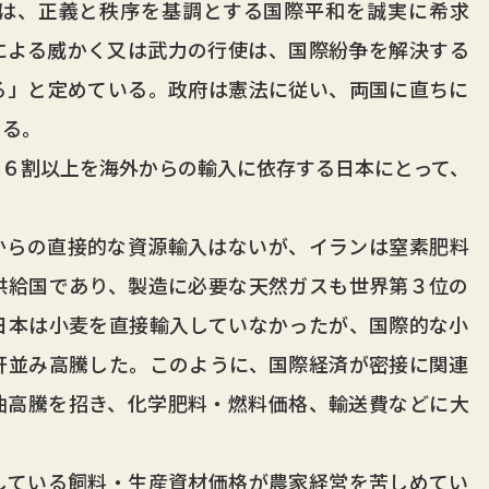
は、正義と秩序を基調とする国際平和を誠実に希求
による威かく又は武力の行使は、国際紛争を解決する
る」と定めている。政府は憲法に従い、両国に直ちに
める。
６割以上を海外からの輸入に依存する日本にとって、
。
らの直接的な資源輸入はないが、イランは窒素肥料
供給国であり、製造に必要な天然ガスも世界第３位の
日本は小麦を直接輸入していなかったが、国際的な小
軒並み高騰した。このように、国際経済が密接に関連
油高騰を招き、化学肥料・燃料価格、輸送費などに大
ている飼料・生産資材価格が農家経営を苦しめてい