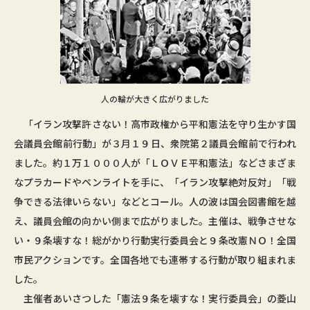
人の輪が大きく広がりました
「イラン攻撃許さない！高市政権から平和憲法を守り生かす国
会議員会館前行動」が３月１９日、衆院第２議員会館前で行われ
ました。約１万１０００人が「ＬＯＶＥ平和憲法」などさまざま
なプラカードやペンライトを手に、「イラン攻撃絶対反対」「戦
争できる法律いらない」などとコール。人の波は国会図書館を越
え、議員会館の向かい側まで広がりました。主催は、戦争させな
い・９条壊すな！総がかり行動実行委員会と９条改憲ＮＯ！全国
市民アクションです。全国各地でも連帯する行動が取り組まれま
した。
主催者あいさつした「憲法９条を壊すな！実行委員会」の菱山