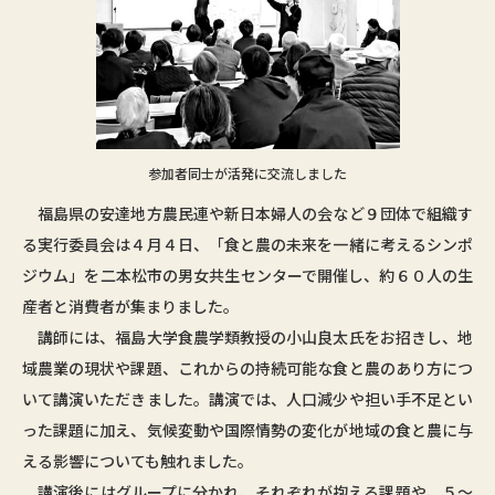
参加者同士が活発に交流しました
福島県の安達地方農民連や新日本婦人の会など９団体で組織す
る実行委員会は４月４日、「食と農の未来を一緒に考えるシンポ
ジウム」を二本松市の男女共生センターで開催し、約６０人の生
産者と消費者が集まりました。
講師には、福島大学食農学類教授の小山良太氏をお招きし、地
域農業の現状や課題、これからの持続可能な食と農のあり方につ
いて講演いただきました。講演では、人口減少や担い手不足とい
った課題に加え、気候変動や国際情勢の変化が地域の食と農に与
える影響についても触れました。
講演後にはグループに分かれ、それぞれが抱える課題や、５～