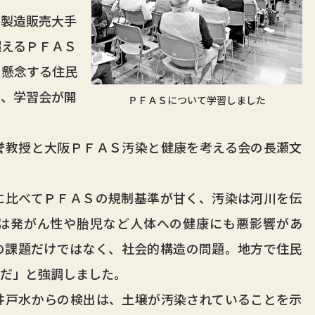
製造販売大手
超えるＰＦＡＳ
を懸念する住民
し、学習会が開
ＰＦＡＳについて学習しました
教授と大阪ＰＦＡＳ汚染と健康を考える会の長瀬文
比べてＰＦＡＳの規制基準が甘く、汚染は河川を伝
は発がん性や胎児など人体への健康にも悪影響があ
の課題だけではなく、社会的構造の問題。地方で住民
事だ」と強調しました。
戸水からの検出は、土壌が汚染されていることを示