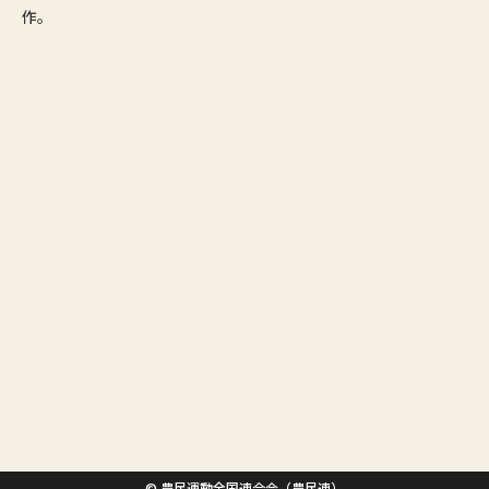
作。
© 農民運動全国連合会（農民連）