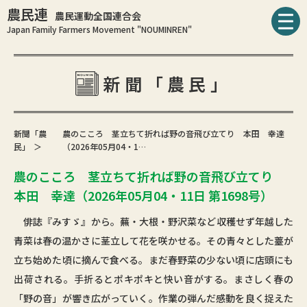
農民連
農民運動全国連合会
Japan Family Farmers Movement "NOUMINREN"
新聞「農民」
新聞「農
農のこころ 茎立ちて折れば野の音飛び立てり 本田 幸達
民」
（2026年05月04・1…
農のこころ 茎立ちて折れば野の音飛び立てり
本田 幸達（2026年05月04・11日 第1698号）
俳誌『みすゞ』から。蕪・大根・野沢菜など収穫せず年越した
青菜は春の温かさに茎立して花を咲かせる。その青々とした薹が
立ち始めた頃に摘んで食べる。まだ春野菜の少ない頃に店頭にも
出荷される。手折るとポキポキと快い音がする。まさしく春の
「野の音」が響き広がっていく。作業の弾んだ感動を良く捉えた