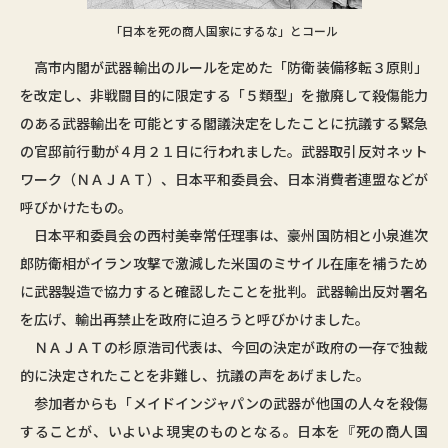
「日本を死の商人国家にするな」とコール
高市内閣が武器輸出のルールを定めた「防衛装備移転３原則」
を改定し、非戦闘目的に限定する「５類型」を撤廃して殺傷能力
のある武器輸出を可能とする閣議決定をしたことに抗議する緊急
の官邸前行動が４月２１日に行われました。武器取引反対ネット
ワーク（ＮＡＪＡＴ）、日本平和委員会、日本消費者連盟などが
呼びかけたもの。
日本平和委員会の西村美幸常任理事は、豪州国防相と小泉進次
郎防衛相がイラン攻撃で激減した米国のミサイル在庫を補うため
に武器製造で協力すると確認したことを批判。武器輸出反対署名
を広げ、輸出再禁止を政府に迫ろうと呼びかけました。
ＮＡＪＡＴの杉原浩司代表は、今回の決定が政府の一存で独裁
的に決定されたことを非難し、抗議の声をあげました。
参加者からも「メイドインジャパンの武器が他国の人々を殺傷
することが、いよいよ現実のものとなる。日本を『死の商人国