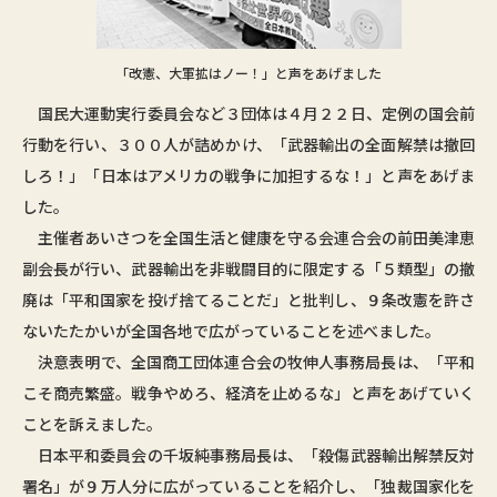
「改憲、大軍拡はノー！」と声をあげました
国民大運動実行委員会など３団体は４月２２日、定例の国会前
行動を行い、３００人が詰めかけ、「武器輸出の全面解禁は撤回
しろ！」「日本はアメリカの戦争に加担するな！」と声をあげま
した。
主催者あいさつを全国生活と健康を守る会連合会の前田美津恵
副会長が行い、武器輸出を非戦闘目的に限定する「５類型」の撤
廃は「平和国家を投げ捨てることだ」と批判し、９条改憲を許さ
ないたたかいが全国各地で広がっていることを述べました。
決意表明で、全国商工団体連合会の牧伸人事務局長は、「平和
こそ商売繁盛。戦争やめろ、経済を止めるな」と声をあげていく
ことを訴えました。
日本平和委員会の千坂純事務局長は、「殺傷武器輸出解禁反対
署名」が９万人分に広がっていることを紹介し、「独裁国家化を