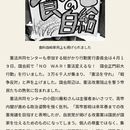
食料自給率向上も掲げられました
憲法共同センターも参加する総がかり行動実行委員会は４月１
９日、国会前で「ＮＯ ＷＡＲ！憲法変えるな！ 国会正門前大
行動」を行いました。３万６千人が集まり、「憲法を守れ」「戦
争反対」と声を上げました。国会周辺は、憲法改悪阻止を誓う市
民たちの熱気に包まれました。
憲法共同センターの小田川義和さんは主催者あいさつで、高市
内閣が進める政治姿勢を強く批判。「高市首相は来年春までの改
憲発議を目指すと表明したが、自民党が掲げる改憲案は国民が国
家を仕えるためのものになってしまう。個人の尊重ではなく、集