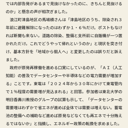
では内部告発があるまで見抜けなかったのに、きちんと見抜ける
のか」と懸念の声が相次ぎました。
浪江町津島地区の馬場績さんは「津島地区のうち、除染され３
年前に避難解除になったのはわずか１・６％だけ。ポストもなけ
れば新聞も来ない。道路の除染、整備と支所前に自販機が一つ置
かれただけ。これでどうやって帰れというのか」と現状を突き付
け、基本方針を「地域から個人へ」と変更したのは誤りだと訴え
ました。
政府が原発再稼働を進める口実にしているのが、「ＡＩ（人工
知能）の普及でデータセンターや半導体などの電力需要が増加す
る」ことです。東電は「２０２４年から３０年にかけて東電管内
で１％程度の需要増が見込まれる」と回答。参加者は東北大学の
明日香壽川教授のグループの試算も示して、「データセンターの
需要増はわずかで省エネが進めば全体では需要は増えない。蓄電
池の整備への補助など進めば原発などなくても再エネで十分賄え
るではないか」と指摘し、エネルギー政策の転換を求めました。