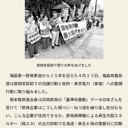
首相官邸前で怒りの声をあげました
福島第一原発事故から１５年を迎えた４月２３日、福島県農民
連は首相官邸前での抗議行動と政府・東京電力（東電）への要請
行動に取り組みました。
根本敬県連会長は浜岡原発の「基準地震動」データの改ざんを
受けて「原発企業はこうした隠ぺい・ねつ造を繰り返し処分もな
い。こんな企業が信用できるか。原発再稼働による再生可能エネ
ルギー（再エネ）の出力抑制で北海道・東北６県の需要分に匹敵