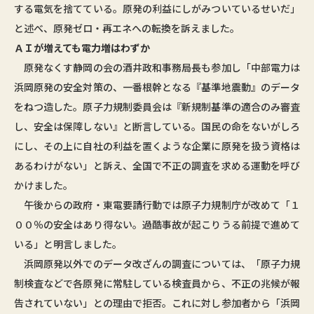
する電気を捨てている。原発の利益にしがみついているせいだ」
と述べ、原発ゼロ・再エネへの転換を訴えました。
ＡＩが増えても電力増はわずか
原発なくす静岡の会の酒井政和事務局長も参加し「中部電力は
浜岡原発の安全対策の、一番根幹となる『基準地震動』のデータ
をねつ造した。原子力規制委員会は『新規制基準の適合のみ審査
し、安全は保障しない』と断言している。国民の命をないがしろ
にし、その上に自社の利益を置くような企業に原発を扱う資格は
あるわけがない」と訴え、全国で不正の調査を求める運動を呼び
かけました。
午後からの政府・東電要請行動では原子力規制庁が改めて「１
００％の安全はあり得ない。過酷事故が起こりうる前提で進めて
いる」と明言しました。
浜岡原発以外でのデータ改ざんの調査については、「原子力規
制検査などで各原発に常駐している検査員から、不正の兆候が報
告されていない」との理由で拒否。これに対し参加者から「浜岡