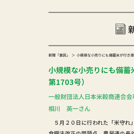
新聞「農民」
小規模な小売りにも備蓄米が行き渡るの
小規模な小売りにも備蓄米
第1703号）
一般財団法人日本米穀商連合会
相川 英一さん
５月２０日に行われた「米守れ」
食糧法改正の問題点、農民連の長