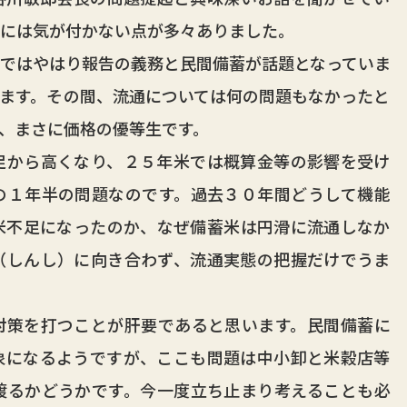
者には気が付かない点が多々ありました。
ではやはり報告の義務と民間備蓄が話題となっていま
ます。その間、流通については何の問題もなかったと
、まさに価格の優等生です。
から高くなり、２５年米では概算金等の影響を受け
の１年半の問題なのです。過去３０年間どうして機能
米不足になったのか、なぜ備蓄米は円滑に流通しなか
（しんし）に向き合わず、流通実態の把握だけでうま
策を打つことが肝要であると思います。民間備蓄に
象になるようですが、ここも問題は中小卸と米穀店等
渡るかどうかです。今一度立ち止まり考えることも必