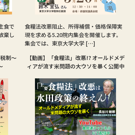
主食で
食糧法改悪阻止、所得補償・価格保障実
放棄し
現を求める5.20院内集会を開催します。
集会では、東京大学大学 […]
る税制〜
【動画】「食糧法」改悪!? オールドメデ
〜
ィアが流す米問題の大ウソを暴く公開中