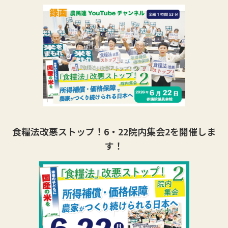
食糧法改悪ストップ！6・22院内集会2を開催しま
す！