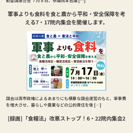
動全国連合会 ７月８日、参議院本会議 […]
軍事よりも食料を食と農から平和・安全保障を考
える7・17院内集会を開催します。
国会は高市政権によるあまりにも横暴な国会運営のもと、軍事費
を増大させ、暮らしや農業などの公的責任を後 […]
[録画]「食糧法」改悪ストップ！6・22院内集会2