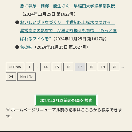
悪に執念 楜澤 能生さん 早稲田大学法学部教授
（2024年11月25日 第1627号）
おいしいブドウづくり 半世紀以上探求つづける
異常高温の影響で 品種切り換えも意欲 “もっと喜
ばれるブドウを”
（2024年11月25日 第1627号）
旬の味
（2024年11月25日 第1627号）
...
...
≪ Prev
1
14
15
16
17
18
19
20
24
Next ≫
2024年3月以前の記事を検索
※ ホームページリニューアル前の記事はこちらから検索できま
す。