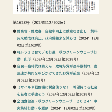
第1628号（2024年12月02日）
財務省・財政審 自給率向上に敵意むき出し 飼料
用米助成は廃止、政府備蓄米を減らせ
（2024年12月
02日 第1628号）
軽トラ１２台でデモ行進 秋のグリーンウェーブ行
動 山形
（2024年12月02日 第1628号）
自民一強時代は終えん 政権与党が過半数割れ 農
民連が共同を呼びかけてきた野党が前進
（2024年12
月02日 第1628号）
ミサイルや戦闘機に税金使うな！ 希望持てる社会
を若者に手渡そう
（2024年12月02日 第1628号）
全国食健連・秋のグリーンウエーブ ２０２４年中
央集結行動・収穫祭
（2024年12月02日 第1628号）