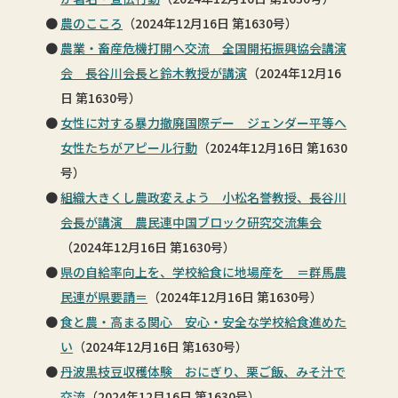
農のこころ
（2024年12月16日 第1630号）
農業・畜産危機打開へ交流 全国開拓振興協会講演
会 長谷川会長と鈴木教授が講演
（2024年12月16
日 第1630号）
女性に対する暴力撤廃国際デー ジェンダー平等へ
女性たちがアピール行動
（2024年12月16日 第1630
号）
組織大きくし農政変えよう 小松名誉教授、長谷川
会長が講演 農民連中国ブロック研究交流集会
（2024年12月16日 第1630号）
県の自給率向上を、学校給食に地場産を ＝群馬農
民連が県要請＝
（2024年12月16日 第1630号）
食と農・高まる関心 安心・安全な学校給食進めた
い
（2024年12月16日 第1630号）
丹波黒枝豆収穫体験 おにぎり、栗ご飯、みそ汁で
交流
（2024年12月16日 第1630号）