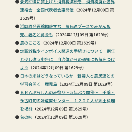
景気回復に賃上げと消費税減税を 消費税廃止各界
連絡会 全国代表者会議開催
（2024年12月09日 第
1629号）
浜岡原発再稼働許すな 農民連ブースでみかん販
売、署名と募金も
（2024年12月09日 第1629号）
農のこころ
（2024年12月09日 第1629号）
定額減税やインボイス関連の手続きについて 例年
と少し違う申告に 自治体からの通知にも気をつけ
よう
（2024年12月09日 第1629号）
日本の米はどうなっているか 新婦人と農民連との
学習会開く 鹿児島
（2024年12月09日 第1629号）
ＢＲＡぶらしんのみ祭り～５年ぶり開催～ 千葉・
多古町旬の味産直センター １２００人が郷土料理
を堪能
（2024年12月09日 第1629号）
旬の味
（2024年12月09日 第1629号）