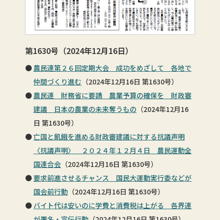
第1630号（2024年12月16日）
農民連第２６回定期大会 成功をめざして 各地で
仲間づくり進む
（2024年12月16日 第1630号）
農民連 財務省に要請 農業予算の確保を 財政審
建議 日本の農業の未来奪うもの
（2024年12月16
日 第1630号）
亡国と飢餓を進める財政審建議に対する抗議声明
〈抗議声明〉 ２０２４年１２月４日 農民運動全
国連合会
（2024年12月16日 第1630号）
要求前進させるチャンス 国民大運動実行委などが
国会前行動
（2024年12月16日 第1630号）
バイト代は安いのに学費と消費税は上がる 各界連
が署名・宣伝行動
（2024年12月16日 第1630号）