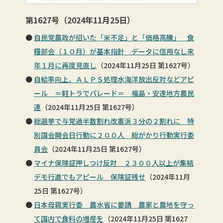
第1627号（2024年11月25日）
自民党農政が招いた「米不足」と「価格高騰」 食
糧部会（１０月）が基本指針 データに信用なし来
年１月に再度見直し
（2024年11月25日 第1627号）
自給率向上、ＡＬＰＳ処理水海洋放出反対などアピ
ール ＝軽トラでパレード＝ 福島・安達地方農民
連
（2024年11月25日 第1627号）
総選挙で与党過半数割れ改憲派３分の２割れに 特
別国会開会日行動に２００人 総がかり行動実行委
員会
（2024年11月25日 第1627号）
マイナ保険証押しつけ反対 ２３００人以上が集結
デモ行進でもアピール 保険証残せ
（2024年11月
25日 第1627号）
日本母親実行委 農水省に要請 農家と農地を守っ
て国内で食料の増産を
（2024年11月25日 第1627