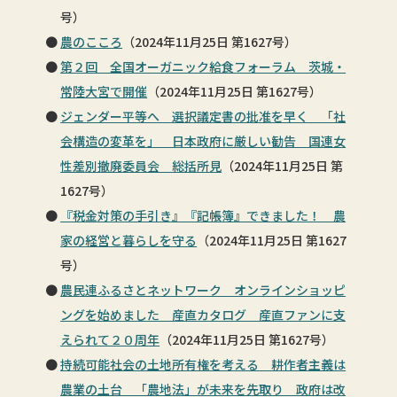
号）
農のこころ
（2024年11月25日 第1627号）
第２回 全国オーガニック給食フォーラム 茨城・
常陸大宮で開催
（2024年11月25日 第1627号）
ジェンダー平等へ 選択議定書の批准を早く 「社
会構造の変革を」 日本政府に厳しい勧告 国連女
性差別撤廃委員会 総括所見
（2024年11月25日 第
1627号）
『税金対策の手引き』『記帳簿』できました！ 農
家の経営と暮らしを守る
（2024年11月25日 第1627
号）
農民連ふるさとネットワーク オンラインショッピ
ングを始めました 産直カタログ 産直ファンに支
えられて２０周年
（2024年11月25日 第1627号）
持続可能社会の土地所有権を考える 耕作者主義は
農業の土台 「農地法」が未来を先取り 政府は改