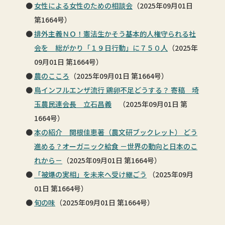
女性による女性のための相談会
（2025年09月01日
第1664号）
排外主義ＮＯ！憲法生かそう基本的人権守られる社
会を 総がかり「１９日行動」に７５０人
（2025年
09月01日 第1664号）
農のこころ
（2025年09月01日 第1664号）
鳥インフルエンザ流行 鶏卵不足どうする？ 寄稿 埼
玉農民連会長 立石昌義
（2025年09月01日 第
1664号）
本の紹介 関根佳恵著（農文研ブックレット） どう
進める？オーガニック給食 －世界の動向と日本のこ
れから－
（2025年09月01日 第1664号）
「被爆の実相」を未来へ受け継ごう
（2025年09月
01日 第1664号）
旬の味
（2025年09月01日 第1664号）