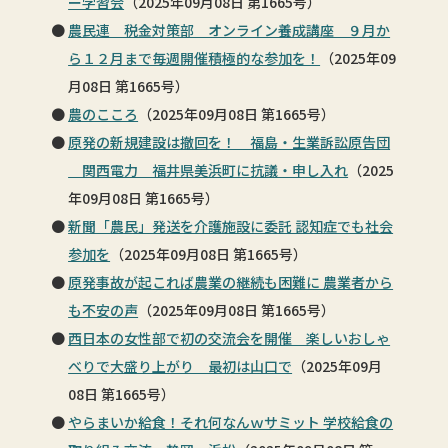
ー学習会
（2025年09月08日 第1665号）
農民連 税金対策部 オンライン養成講座 ９月か
ら１２月まで毎週開催積極的な参加を！
（2025年09
月08日 第1665号）
農のこころ
（2025年09月08日 第1665号）
原発の新規建設は撤回を！ 福島・生業訴訟原告団
関西電力 福井県美浜町に抗議・申し入れ
（2025
年09月08日 第1665号）
新聞「農民」発送を介護施設に委託 認知症でも社会
参加を
（2025年09月08日 第1665号）
原発事故が起これば農業の継続も困難に 農業者から
も不安の声
（2025年09月08日 第1665号）
西日本の女性部で初の交流会を開催 楽しいおしゃ
べりで大盛り上がり 最初は山口で
（2025年09月
08日 第1665号）
やらまいか給食！それ何なんｗサミット 学校給食の