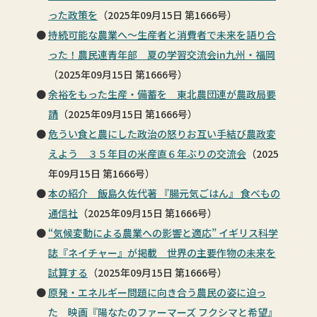
った政策を
（2025年09月15日 第1666号）
持続可能な農業へ〜生産者と消費者で未来を語り合
った！農民連青年部 夏の学習交流会in九州・福岡
（2025年09月15日 第1666号）
余裕をもった生産・備蓄を 東北農団連が農政局要
請
（2025年09月15日 第1666号）
危うい食と農にした政治の怒りお互い手結び農政変
えよう ３５年目の米産直６年ぶりの交流会
（2025
年09月15日 第1666号）
本の紹介 飯島久佐代著 『腸元気ごはん』 食べもの
通信社
（2025年09月15日 第1666号）
“気候変動による農業への影響と適応” イギリス科学
誌『ネイチャー』が掲載 世界の主要作物の未来を
試算する
（2025年09月15日 第1666号）
原発・エネルギー問題に向き合う農民の姿に迫っ
た 映画『陽なたのファーマーズ フクシマと希望』