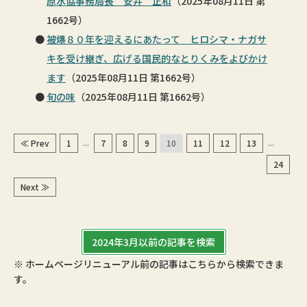
原水協事務局長 安井 正和
（2025年08月11日 第
1662号）
被爆８０年を迎えるにあたって ヒロシマ・ナガサ
キを受け継ぎ、広げる国民的なとりくみをよびかけ
ます
（2025年08月11日 第1662号）
旬の味
（2025年08月11日 第1662号）
...
...
≪ Prev
1
7
8
9
10
11
12
13
24
Next ≫
2024年3月以前の記事を検索
※ ホームページリニューアル前の記事はこちらから検索できま
す。