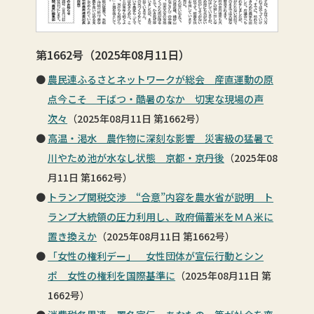
第1662号（2025年08月11日）
農民連ふるさとネットワークが総会 産直運動の原
点今こそ 干ばつ・酷暑のなか 切実な現場の声
次々
（2025年08月11日 第1662号）
高温・渇水 農作物に深刻な影響 災害級の猛暑で
川やため池が水なし状態 京都・京丹後
（2025年08
月11日 第1662号）
トランプ関税交渉 “合意”内容を農水省が説明 ト
ランプ大統領の圧力利用し、政府備蓄米をＭＡ米に
置き換えか
（2025年08月11日 第1662号）
「女性の権利デー」 女性団体が宣伝行動とシン
ポ 女性の権利を国際基準に
（2025年08月11日 第
1662号）