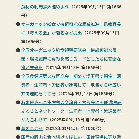
食材の利用拡大進めよう
（2025年09月15日 第1666
号）
オーガニック給食で持続可能な農業推進 県教育長
に「考える会」が署名など提出
（2025年09月15日
第1666号）
全国オーガニック給食視察研修会 持続可能な農
業・環境維持に貢献を感じる 子どもたちに安全な
食と未来を
（2025年09月15日 第1666号）
全国食健連第３６回総会 初めて埼玉県で開催 消
費者・生産者・労働者が連帯して 地域から幅広い
共同運動を今こそ
（2025年09月15日 第1666号）
お米屋さんと生産者の交流会・大阪会場開催 農民連
ふるさとネットワーク 生産者・消費者・流通業者
が力合わせて
（2025年09月15日 第1666号）
農のこころ
（2025年09月15日 第1666号）
国産の豚肉を食べ続けてほしい 国は現場に寄り添