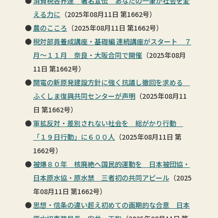
消費税各界連 署名宣伝 あなたの一筆が社会を変
える力に
（2025年08月11日 第1662号）
農のこころ
（2025年08月11日 第1662号）
税対部員養成講座・基礎編 連続講座がスタート ７
月～１１月 奈良・大阪合同で開催
（2025年08月
11日 第1662号）
関電の新原発建設方針に強く抗議し撤回を求める
ふくしま復興共同センターが声明
（2025年08月11
日 第1662号）
軍拡反対・差別されない社会を 総がかり行動
「１９日行動」に６００人
（2025年08月11日 第
1662号）
被爆８０年 核廃絶へ国民的運動を 日本被団協・
日本原水協・原水禁 三者初の共同アピール
（2025
年08月11日 第1662号）
思想・信条の違い超え初めての画期的な合意 日本